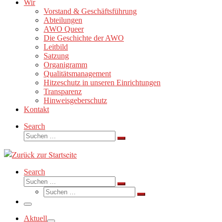
Wir
Vorstand & Geschäftsführung
Abteilungen
AWO Queer
Die Geschichte der AWO
Leitbild
Satzung
Organigramm
Qualitätsmanagement
Hitzeschutz in unseren Einrichtungen
Transparenz
Hinweisgeberschutz
Kontakt
Search
Suche
Suchen …
Search
Suche
Suchen …
Suche
Suchen …
Menü
Aktuell