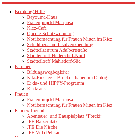
Zum
Inhalt
Beratung/ Hilfe
springen
Bayouma-Haus
Frauenprojekt Mariposa
Kiez-Café
Queere Schutzwohnung
Notübernachtung für Frauen Mitten im Kiez
Schuldner- und Insolvenzberatung
Stadtteilzentrum Adalbertstraße
Stadtteiltreff Hellersdorf-Nord
Stadtteiltreff Mahlsdorf-Süd
Familien
Bildungswegbegleiter
Kita-Einstieg – Brücken bauen im Dialog
E: du- und HIPPY-Programm
Rucksack
Frauen
Frauenprojekt Mariposa
Notübernachtung für Frauen Mitten im Kiez
Kinder/ Jugend
Abenteuer- und Bauspielplatz “Forcki”
JFE Balzerplatz
JFE Die Nische
JFE Villa Pelikan