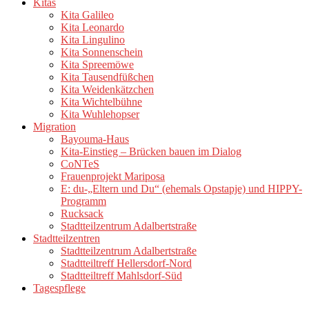
Kitas
Kita Galileo
Kita Leonardo
Kita Lingulino
Kita Sonnenschein
Kita Spreemöwe
Kita Tausendfüßchen
Kita Weidenkätzchen
Kita Wichtelbühne
Kita Wuhlehopser
Migration
Bayouma-Haus
Kita-Einstieg – Brücken bauen im Dialog
CoNTeS
Frauenprojekt Mariposa
E: du-„Eltern und Du“ (ehemals Opstapje) und HIPPY-
Programm
Rucksack
Stadtteilzentrum Adalbertstraße
Stadtteilzentren
Stadtteilzentrum Adalbertstraße
Stadtteiltreff Hellersdorf-Nord
Stadtteiltreff Mahlsdorf-Süd
Tagespflege