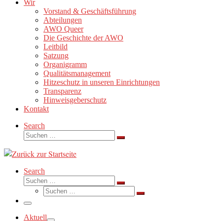
Wir
Vorstand & Geschäftsführung
Abteilungen
AWO Queer
Die Geschichte der AWO
Leitbild
Satzung
Organigramm
Qualitätsmanagement
Hitzeschutz in unseren Einrichtungen
Transparenz
Hinweisgeberschutz
Kontakt
Search
Suche
Suchen …
Search
Suche
Suchen …
Suche
Suchen …
Menü
Aktuell