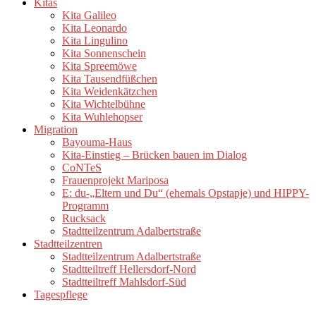
Kitas
Kita Galileo
Kita Leonardo
Kita Lingulino
Kita Sonnenschein
Kita Spreemöwe
Kita Tausendfüßchen
Kita Weidenkätzchen
Kita Wichtelbühne
Kita Wuhlehopser
Migration
Bayouma-Haus
Kita-Einstieg – Brücken bauen im Dialog
CoNTeS
Frauenprojekt Mariposa
E: du-„Eltern und Du“ (ehemals Opstapje) und HIPPY-
Programm
Rucksack
Stadtteilzentrum Adalbertstraße
Stadtteilzentren
Stadtteilzentrum Adalbertstraße
Stadtteiltreff Hellersdorf-Nord
Stadtteiltreff Mahlsdorf-Süd
Tagespflege