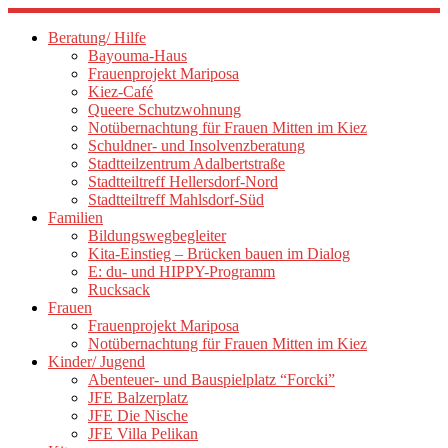
Zum
Inhalt
Beratung/ Hilfe
springen
Bayouma-Haus
Frauenprojekt Mariposa
Kiez-Café
Queere Schutzwohnung
Notübernachtung für Frauen Mitten im Kiez
Schuldner- und Insolvenzberatung
Stadtteilzentrum Adalbertstraße
Stadtteiltreff Hellersdorf-Nord
Stadtteiltreff Mahlsdorf-Süd
Familien
Bildungswegbegleiter
Kita-Einstieg – Brücken bauen im Dialog
E: du- und HIPPY-Programm
Rucksack
Frauen
Frauenprojekt Mariposa
Notübernachtung für Frauen Mitten im Kiez
Kinder/ Jugend
Abenteuer- und Bauspielplatz “Forcki”
JFE Balzerplatz
JFE Die Nische
JFE Villa Pelikan