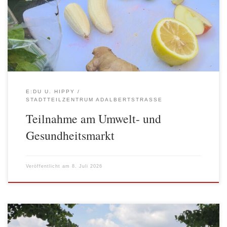
der Jugendverkehrsschule am Wassertorplatz stattfand. Neben einer
Podiumsdiskussion mit Nachbar*innen, an der auch die
Bezirksbürgermeistern Clara Herrmann teilnahm, gab es ein buntes
Programm mit […]
E:DU U. HIPPY
STADTTEILZENTRUM ADALBERTSTRASSE
Teilnahme am Umwelt- und
Gesundheitsmarkt
Veröffentlicht am
8. Juli 2026