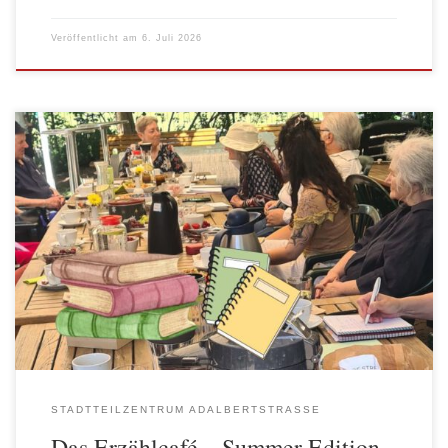
Veröffentlicht am
6. Juli 2026
Im Juni fand zum wiederholten Male das Erzählcafé unserer
Schreibgruppe statt. Diese wird seit vielen Jahren vom Bezirksamt
Friedrichshain-Kreuzberg – Amt für Soziales – Stadtteil- und
Seniorenangebote finanziert und seit nunmehr 2 Jahren von Hala
Mohaidli geleitet. Unter dem Motto „Wenn aus Impulsen Texte
und Geschichten werden“ durfte das Publikum […]
STADTTEILZENTRUM ADALBERTSTRASSE
Das Erzählcafé – Summer Edition