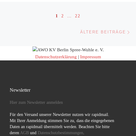
Beitragsnavigation
1
2
…
22
Äl
ÄLTERE BEITRÄGE
Datenschutzerklärung
|
Impressum
Newsletter
Hier zum Newsletter anmelden
Für den Versand unserer Newsletter nutzen wir rapidmail.
Mit Ihrer Anmeldung stimmen Sie zu, dass die eingegebenen
Daten an rapidmail übermittelt werden. Beachten Sie bitte
deren
AGB
und
Datenschutzbestimmungen
.