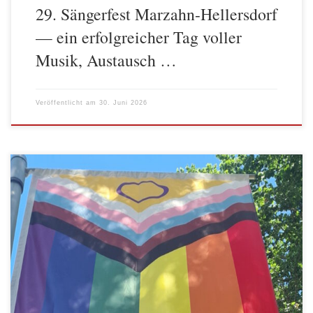
29. Sängerfest Marzahn-Hellersdorf
— ein erfolgreicher Tag voller
Musik, Austausch …
Veröffentlicht am
30. Juni 2026
Im Pride Month weht bei der AWO wieder die Progress Pride
Flagge. Vor dem letzten Juni Wochenende wurde die Flagge am
Sitz der AWO Geschäftsstelle in der Rigaer Straße von den
verantwortlichen Organisator*innen des LesBiSchwulen Parkfests,
von Mitarbeiter*nnen und Vorstand der AWO Spree-Wuhle gehisst.
Dort wird sie bis zum Queeren […]