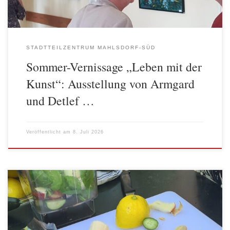
STADTTEILZENTRUM MAHLSDORF-SÜD
Sommer-Vernissage „Leben mit der
Kunst“: Ausstellung von Armgard
und Detlef …
Veröffentlicht am
8. Juli 2026
Am Freitag, 26. Juni, waren die Angebote der Frühen Bildung aus
dem Stadtteilzentrum Adalbertstraße aktiver Teil des desjährigen
Umwelt- und Gesundheitsmarkts, der auf dem schönen Gelände