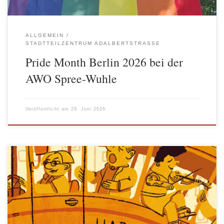
ALLGEMEIN
STADTTEILZENTRUM ADALBERTSTRASSE
Pride Month Berlin 2026 bei der
AWO Spree-Wuhle
Veröffentlicht am
29. Juni 2026
Der Operndolmuş der Komischen Oper, der Kleinbus voller
Opernstars, hat Anfang Juni Halt gemacht im Stadtteilzentrum.
Gespielt wurde „Hadi Bakalım – auf geht’s!“ ein nicht zu langes,
nicht zu kurzes Programm aus berühmten Opern-Arien, Berliner