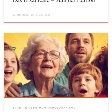
Veröffentlicht am
6. Juli 2026
Trotz hochsommerlicher Temperaturen fand rund um die
Krankenhauskirche Wuhlgarten das 29. Sängerfest Marzahn-
Hellersdorf statt. Zahlreiche Chöre, Initiativen und Besucherinnen
und Besucher aus dem Bezirk kamen zusammen und sorgten für
eine lebendige und herzliche Atmosphäre. Auch der AWO-
Stadtteiltreff Mahlsdorf Süd war mit einem Stand vertreten.
Besonders schön war, dass unser Bereich […]
STADTTEILZENTRUM MAHLSDORF-SÜD