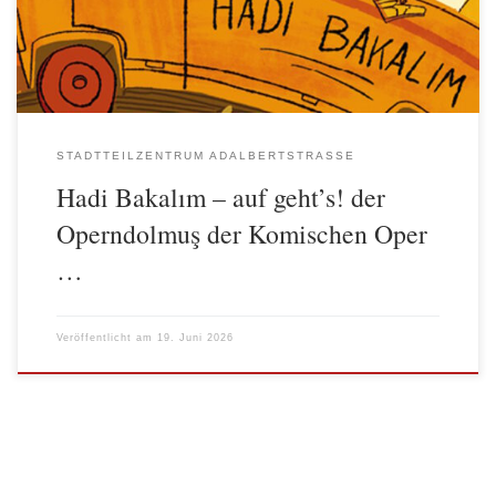
Operetten-Duetten, türkischer Popmusik und anatolischem Rock.
Das Programm lädt alle ein, mit einzusteigen auf einen […]
STADTTEILZENTRUM ADALBERTSTRASSE
Hadi Bakalım – auf geht’s! der
Operndolmuş der Komischen Oper
…
Veröffentlicht am
19. Juni 2026