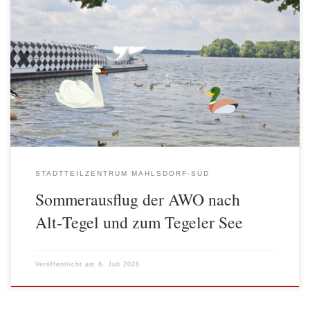
Am 2. Juli unternahmen 11 Teilnehmerinnen und Teilnehmer des
AWO-Stadtteiltreffs Mahlsdorf‑Süd einen wunderschönen
Sommerausflug nach Alt‑Tegel. Bei bestem Sommerwetter führte
der Weg vom U‑Bahnhof Alt‑Tegel zur beliebten
Greenwichpromenade, die am Ufer des Tegeler Sees verläuft und
zu den bekanntesten Ausflugszielen im Berliner Norden gehört.
Während des Spaziergangs genoss die Gruppe die herrliche […]
STADTTEILZENTRUM MAHLSDORF-SÜD
Sommerausflug der AWO nach
Alt‑Tegel und zum Tegeler See
Veröffentlicht am
6. Juli 2026