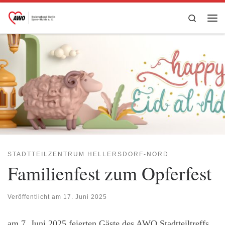
Zum Inhalt springen
Search
Me
STADTTEILZENTRUM HELLERSDORF-NORD
Familienfest zum Opferfest
Veröffentlicht am
17. Juni 2025
am 7. Juni 2025 feierten Gäste des AWO Stadtteiltreffs