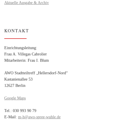
Aktuelle Ausgabe & Archiv
KONTAKT
Einrichtungsleitung:
Frau A. Villegas Cabrolier
Mitarbeiterin: Frau I. Blum
AWO Stadtteiltreff „Hellersdorf-Nord“
Kastanienallee 53
12627 Berlin
Google Maps
Tel.: 030 993 90 79
E-Mail:
m-h@awo-spree-wuhle.de