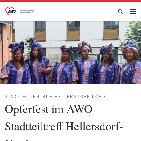
Zum Inhalt springen
Search
Me
STADTTEILZENTRUM HELLERSDORF-NORD
Opferfest im AWO
Stadtteiltreff Hellersdorf-