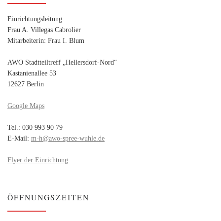
Einrichtungsleitung:
Frau A. Villegas Cabrolier
Mitarbeiterin: Frau I. Blum
AWO Stadtteiltreff „Hellersdorf-Nord“
Kastanienallee 53
12627 Berlin
Google Maps
Tel.: 030 993 90 79
E-Mail:
m-h@awo-spree-wuhle.de
Flyer der Einrichtung
ÖFFNUNGSZEITEN