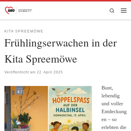
Zum Inhalt springen
Search
Me
KITA SPREEMÖWE
Frühlingserwachen in der
Kita Spreemöwe
Veröffentlicht am
22. April 2025
Bunt,
lebendig
und voller
Entdeckung
en – so
erlebten die