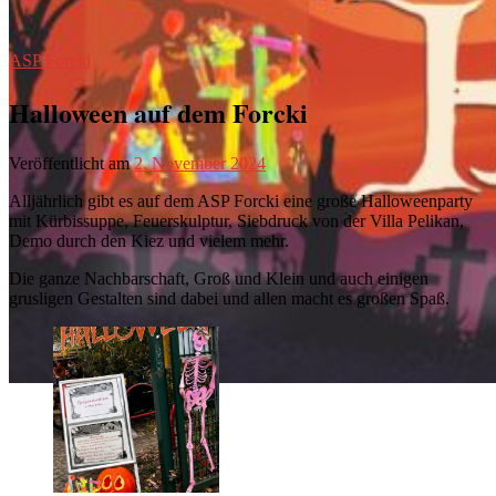
ASP Forcki
Halloween auf dem Forcki
Veröffentlicht am
2. November 2024
Alljährlich gibt es auf dem ASP Forcki eine große Halloweenparty
mit Kürbissuppe, Feuerskulptur, Siebdruck von der Villa Pelikan,
Demo durch den Kiez und vielem mehr.
Die ganze Nachbarschaft, Groß und Klein und auch einigen
grusligen Gestalten sind dabei und allen macht es großen Spaß.