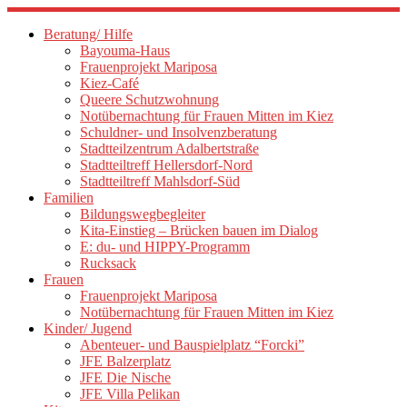
Zum
Inhalt
Beratung/ Hilfe
springen
Bayouma-Haus
Frauenprojekt Mariposa
Kiez-Café
Queere Schutzwohnung
Notübernachtung für Frauen Mitten im Kiez
Schuldner- und Insolvenzberatung
Stadtteilzentrum Adalbertstraße
Stadtteiltreff Hellersdorf-Nord
Stadtteiltreff Mahlsdorf-Süd
Familien
Bildungswegbegleiter
Kita-Einstieg – Brücken bauen im Dialog
E: du- und HIPPY-Programm
Rucksack
Frauen
Frauenprojekt Mariposa
Notübernachtung für Frauen Mitten im Kiez
Kinder/ Jugend
Abenteuer- und Bauspielplatz “Forcki”
JFE Balzerplatz
JFE Die Nische
JFE Villa Pelikan