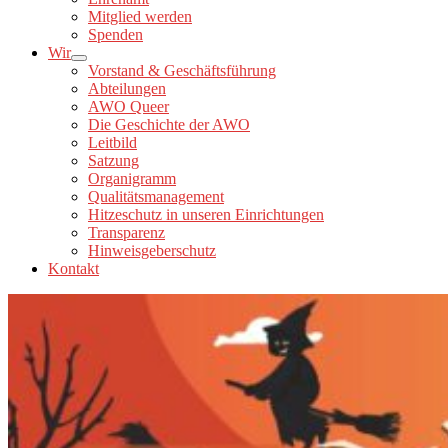
Mitglied werden
Spenden
Wir
Vorstand & Geschäftsführung
Abteilungen
AWO Queer
Die Geschichte der AWO
Leitbild
Satzung
Organigramm
Qualitätsmanagement
Hitzeschutz in unseren Einrichtungen
Transparenz
Hinweisgeberschutz
Kontakt