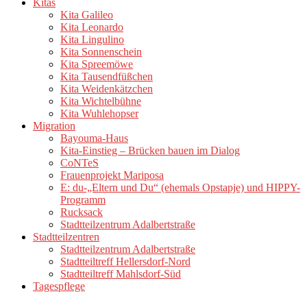
Kitas
Kita Galileo
Kita Leonardo
Kita Lingulino
Kita Sonnenschein
Kita Spreemöwe
Kita Tausendfüßchen
Kita Weidenkätzchen
Kita Wichtelbühne
Kita Wuhlehopser
Migration
Bayouma-Haus
Kita-Einstieg – Brücken bauen im Dialog
CoNTeS
Frauenprojekt Mariposa
E: du-„Eltern und Du“ (ehemals Opstapje) und HIPPY-
Programm
Rucksack
Stadtteilzentrum Adalbertstraße
Stadtteilzentren
Stadtteilzentrum Adalbertstraße
Stadtteiltreff Hellersdorf-Nord
Stadtteiltreff Mahlsdorf-Süd
Tagespflege