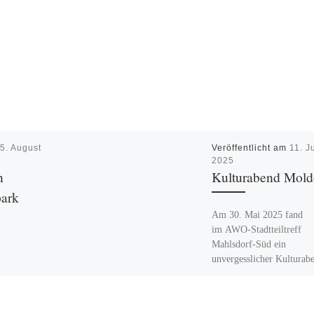
m
5. August
Veröffentlicht am
11. J
2025
n
Kulturabend Mold
park
Am 30. Mai 2025 fand
im AWO-Stadtteiltreff
Mahlsdorf-Süd ein
unvergesslicher Kulturab
Republik Moldau statt.
Über 60 Gäste kamen
zusammen, um gemeinsa