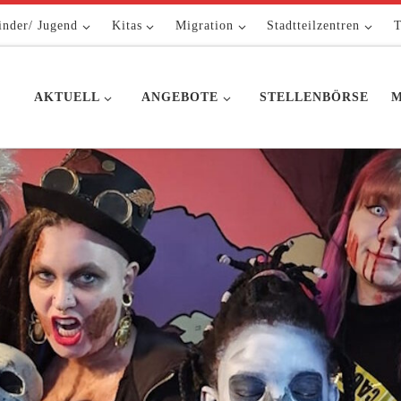
inder/ Jugend
Kitas
Migration
Stadtteilzentren
T
AKTUELL
ANGEBOTE
STELLENBÖRSE
M