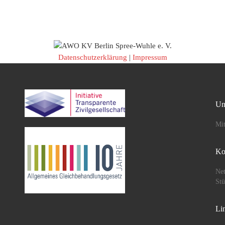
Musik, Tänze, kulinarisc
Köstlichkeiten und die [
Datenschutzerklärung
|
Impressum
Un
Mit
Ko
Net
St
Li