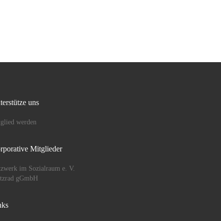
he
…]
terstütze uns
glied werden
rporative Mitglieder
zwerk im Sozialraum e. V.
ützrad gGmbH
nks