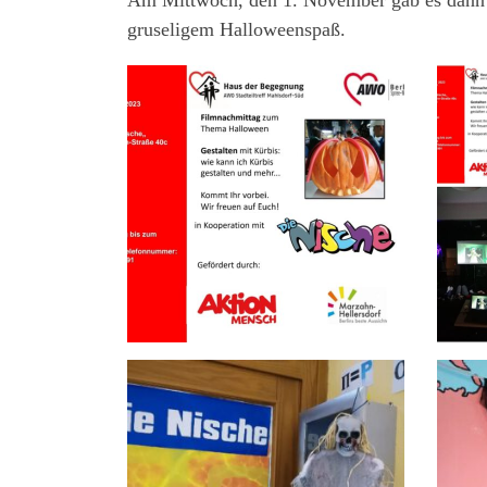
Am Mittwoch, den 1. November gab es dann d
gruseligem Halloweenspaß.