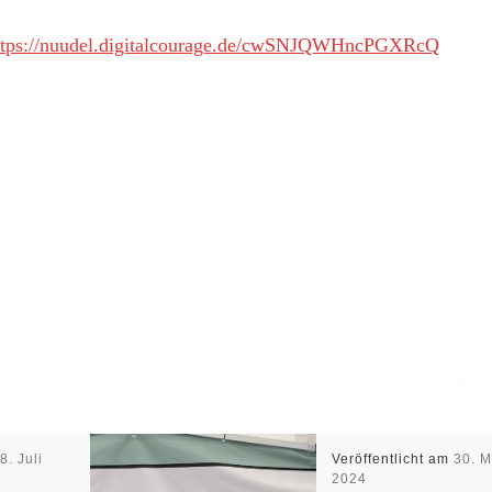
ttps://nuudel.digitalcourage.de/cwSNJQWHncPGXRcQ
m
8. Juli
Veröffentlicht am
30. M
2024