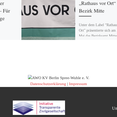
er
„Rathaus vor Ort“
 Für
Bezirk Mitte
ige
Unter dem Label “Rathau
Ort” präsentierte sich am 
Mai das Bezirksamt Mitte
Menschen auf dem
Leopoldplatz. Anlässlich 
bundesweiten […]
ahm das
 Community
abe und
an der
er
nisationen
Datenschutzerklärung
|
Impressum
Un