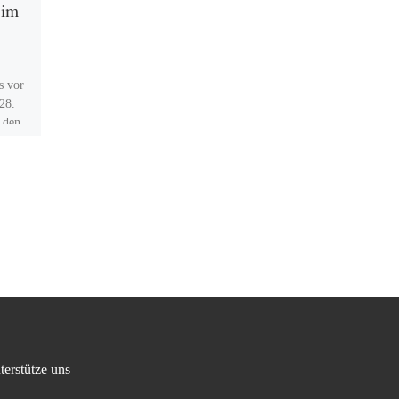
 im
15. Demokratie-Fest
„Schöner leben ohne
Nazis“
s vor
28.
Am Samstag, dem 2.
 den
September 2023, von 14 bis 19
Uhr findet zum 15. Mal das
des
Demokratiefest „Schöner leben
ohne Nazis“ auf […]
terstütze uns