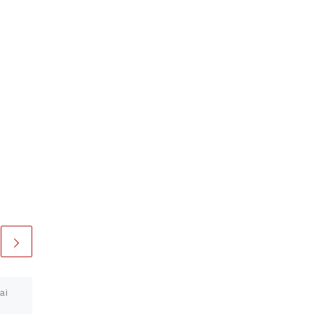
ai
Veröffentlicht am
10. August
2023