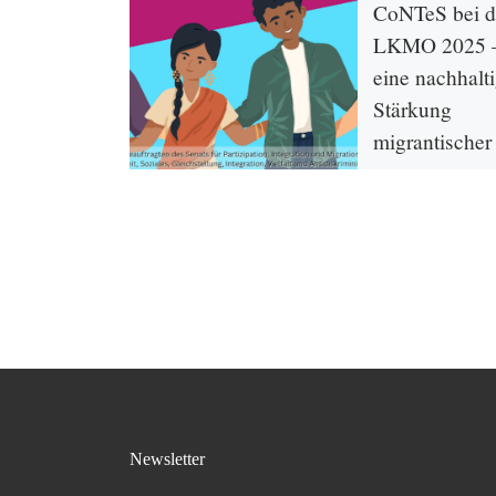
CoNTeS bei d
LKMO 2025 –
eine nachhalt
Stärkung
migrantischer
Perspektiven
Am 4. Juli 2025 n
Projekt CoNTeS –
Netzwerk für Teilh
Selbstbestimmung 
Landeskonferenz d
migrantischen Orga
(LKMO) […]
Newsletter