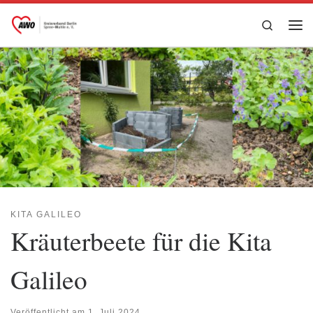
Zum Inhalt springen
Search
Me
KITA GALILEO
Kräuterbeete für die Kita
Galileo
Veröffentlicht am
1. Juli 2024