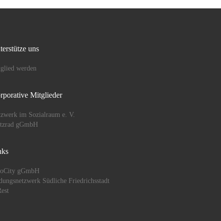
terstütze uns
glied werden
rporative Mitglieder
zwerk im Sozialraum e. V.
ützrad gGmbH
nks
oCity gGmbH
dungsnetzwerk Südliche Friedrichsstadt
est