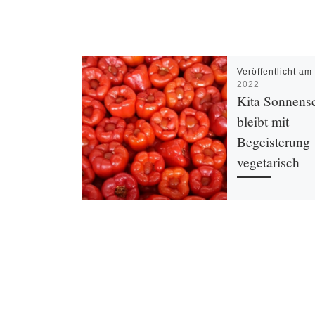
Veröffentlicht a
2022
Kita Sonnens
bleibt mit
Begeisterung
vegetarisch
Das neue Jahr bega
AWO Kita Sonnens
guten, nachhaltigen
und einem Experim
Januar sollte auf F
[…]