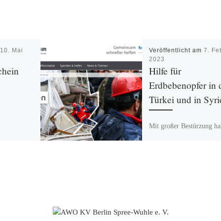
m
10. Mai
Veröffentlicht am
7. Fe
2023
chein
Hilfe für
Erdbebenopfer in 
Türkei und in Syri
Mit großer Bestürzung h
wir von dem schweren
nn für die
Erdbeben in der Türkei u
chein mit
Syrien am 6. Februar erf
 Vorsätzen
Bis jetzt sind […]
ent. Im
leisch und