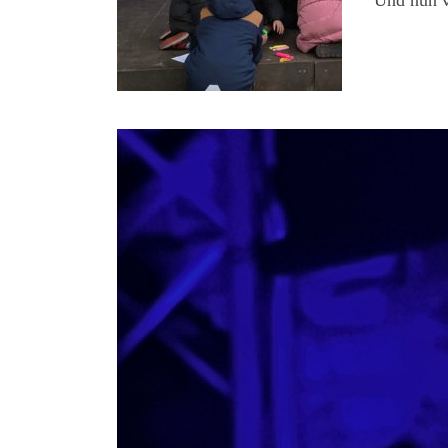
Und nun v
Video-
Player