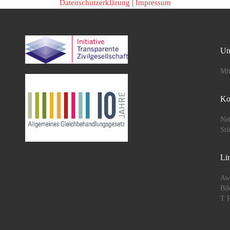
Datenschutzerklärung
|
Impressum
Un
Mit
Ko
Net
St
Li
Aw
Bil
T R