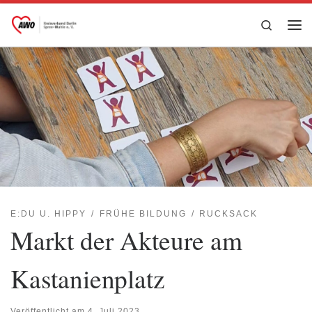
Zum Inhalt springen
Search
Me
E:DU U. HIPPY
FRÜHE BILDUNG
RUCKSACK
Markt der Akteure am
Kastanienplatz
Veröffentlicht am
4. Juli 2023