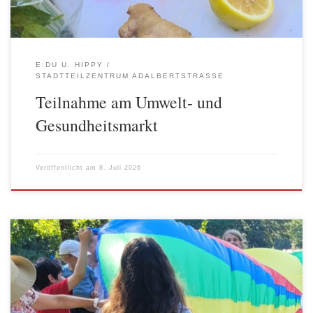
E:DU U. HIPPY
STADTTEILZENTRUM ADALBERTSTRASSE
Teilnahme am Umwelt- und
Gesundheitsmarkt
Veröffentlicht am
8. Juli 2026
Am letzten Samstag im Juni haben die Familien von HIPPY und
e:du gemeinsam mit dem Team den jährlichen Abschluss im Park
am Gleisdreieck gefeiert. Die Kinder erhielten als Erinnerung an