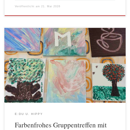
Veröffentlicht am
21. Mai 2026
Beim heutigen Gruppentreffen von HIPPY und e:du stand
Kreativität im Mittelpunkt: Eltern und Kinder gestalteten
gemeinsam Leinwände mit Acrylfarben. In fröhlicher Atmosphäre
konnte jede und jeder der Fantasie freien Lauf lassen und ein
persönliches Kunstwerk erschaffen. Die Vielfalt der Bilder war
beeindruckend – von bunten Farbverläufen bis hin zu
fantasievollen […]
E:DU U. HIPPY
Farbenfrohes Gruppentreffen mit