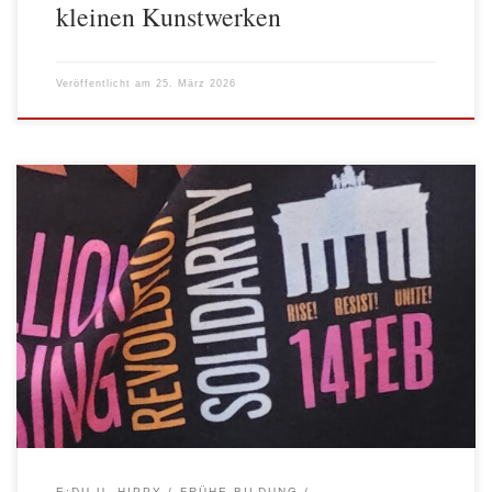
kleinen Kunstwerken
Veröffentlicht am
25. März 2026
Im Rahmen von One Billion Rising haben wir gemeinsam mit
vielen anderen Menschen ein Zeichen gesetzt. Die weltweite
Aktion findet jedes Jahr am 14 Februar statt und macht auf Gewalt
gegen Frauen und Mädchen aufmerksam. Jedes Jahr treffen wir
uns dafür vor Ort mit allen Kolleg*innen, um Solidarität, Stärke
und […]
E:DU U. HIPPY
FRÜHE BILDUNG