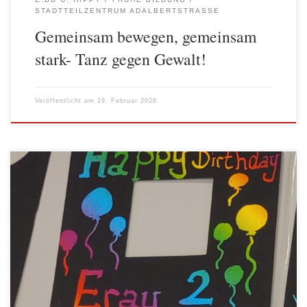
STADTTEILZENTRUM ADALBERTSTRASSE
Gemeinsam bewegen, gemeinsam
stark- Tanz gegen Gewalt!
Veröffentlicht am
19. Februar 2026
Bei unserem letzten Gruppentreffen vor dem Ramadan fand eine
gemeinsame Bastelaktion mit Eltern und Kindern statt. In
fröhlicher Atmosphäre wurden kreative Werke gestaltet. Es
entstanden unter anderem Bilderrahmen, Türschilder und Herzen,
die mit der Kratztechnik liebevoll verziert wurden. Alle – Kinder
und Eltern – hatten viel Spaß und freuten sich […]