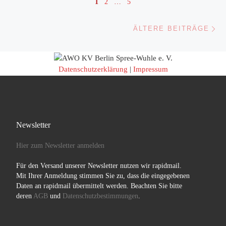
1
2
…
5
Äl
ÄLTERE BEITRÄGE
Datenschutzerklärung
|
Impressum
Newsletter
Hier zum Newsletter anmelden
Für den Versand unserer Newsletter nutzen wir rapidmail.
Mit Ihrer Anmeldung stimmen Sie zu, dass die eingegebenen
Daten an rapidmail übermittelt werden. Beachten Sie bitte
deren
AGB
und
Datenschutzbestimmungen
.