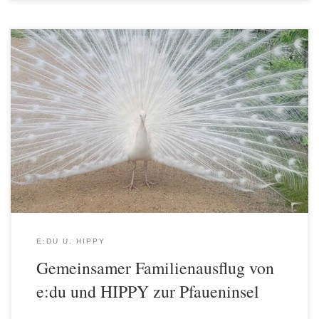
Im schönen Monat Mai haben Familien von e:du und HIPPY einen
wunderschönen Ausflug auf die Pfaueninsel unternommen. Bei
herrlichem Wetter konnten viele Familien diesen besonderen Ort
zum ersten Mal entdecken. Gemeinsam wurde viel in der Natur
erlebt und entdeckt, und die prächtigen Pfauen auf der Insel haben
bei Groß und […]
E:DU U. HIPPY
Gemeinsamer Familienausflug von
e:du und HIPPY zur Pfaueninsel