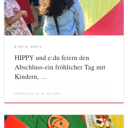
ihre Teilnahme ein schönes Märchenbuch sowie ein Diplom. Bei
einem gemeinsamen Buffet in gemütlicher Runde konnten alle
zusammen noch einmal […]
E:DU U. HIPPY
HIPPY und e:du feiern den
Abschluss-ein fröhlicher Tag mit
Kindern, …
Veröffentlicht am
29. Juni 2026