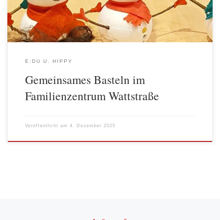
kleines Kunstwerk und machte den […]
E:DU U. HIPPY
Gemeinsames Basteln im
Familienzentrum Wattstraße
Veröffentlicht am
4. Dezember 2025
Beitragsnavigation