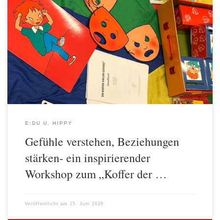
Gemeinsam lernen, Gefühle verstehen und miteinander ins
Gespräch kommen, darum ging es beim Workshop zum „Koffer
der Gefühle“ für das Team der Frühen Bildung. Der „Koffer der
Gefühle“ ist ein pädagogisches Material, das Kindern dabei hilft,
Gefühle zu erkennen, zu benennen und auszudrücken. Durch
verschiedene Methoden und Materialien unterstützt er […]
E:DU U. HIPPY
Gefühle verstehen, Beziehungen
stärken- ein inspirierender
Workshop zum „Koffer der …
Veröffentlicht am
15. Juni 2026