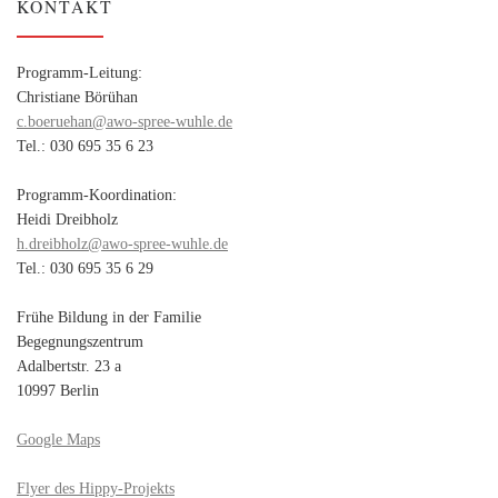
KONTAKT
Programm-Leitung:
Christiane Börühan
c.boeruehan@awo-spree-wuhle.de
Tel.: 030 695 35 6 23
Programm-Koordination:
Heidi Dreibholz
h.dreibholz@awo-spree-wuhle.de
Tel.: 030 695 35 6 29
Frühe Bildung in der Familie
Begegnungszentrum
Adalbertstr. 23 a
10997 Berlin
Google Maps
Flyer des Hippy-Projekts