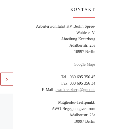
KONTAKT
Arbeiterwohlfahrt KV Berlin Spree-
Wuhle e. V.
Abteilung Kreuzberg
Adalbertstr. 23a
10997 Berlin
Google Maps
Tel.: 030 695 356 45
Fax: 030 695 356 34
E-Mail:
awo.kreuzberg@gmx.de
Veröffentlicht am
29.
Mitglieder-Treffpunkt:
November 2022
AWO-Begegnungszentrum
Martinsgansfahrt am
Adalbertstr. 23a
10.11.22 nach
10997 Berlin
Buckow