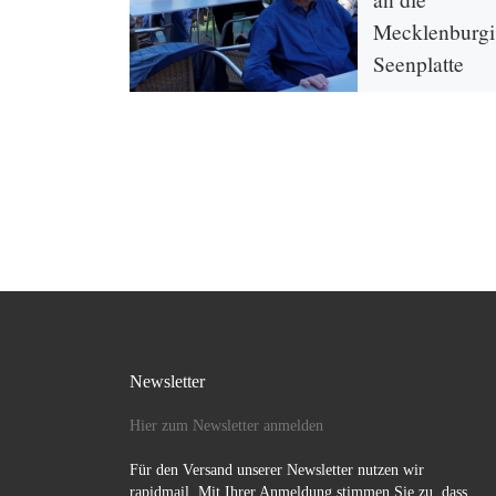
Mecklenburgi
Seenplatte
Am Donnerstag, 25
2019 fuhren wir in
gut gefüllten Reise
gut gelaunten
Teilnehmer*innen b
Wetter, von […]
Newsletter
Hier zum Newsletter anmelden
Für den Versand unserer Newsletter nutzen wir
rapidmail. Mit Ihrer Anmeldung stimmen Sie zu, dass