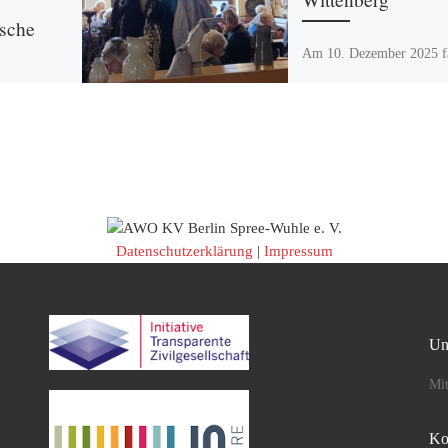
sche
Am 10. Dezember 2025 f
mit hoher Beteiligung die
Adventsfahrt der AWO
. April
Abteilung Kreuzberg statt
 einem sehr
Reise führte 50 Mitgliede
bus mit 42
Gäste durch […]
ei idealem
Datenschutzerklärung
|
Impressum
Un
Mit
Ko