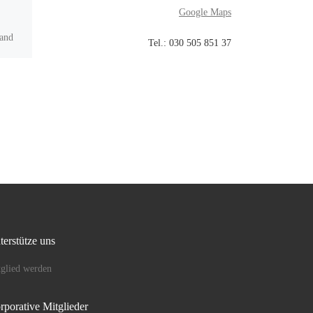
Google Maps
and
Am 10. November 2022
Tel.: 030 505 851 37
starteten wir mit 43
Teilnehmern unsere diesjährige
. Die
Martinsgansfahrt. Wie immer
r und
waren wir eine gemischte
Gruppe aus Mitgliedern der
[…]
terstütze uns
glied werden
rporative Mitglieder