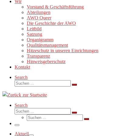
Wir
Vorstand & Geschäftsführung
Abteilungen
AWO Queer
Die Geschichte der AWO
Leitbild
Satzung
Organigramm
Qualitätsmanagement
Hitzeschutz in unseren Einrichtungen
Transparenz
Hinweisgeberschutz
Kontakt
Search
Suche
Suchen …
Search
Suche
Suchen …
Suche
Suchen …
Menü
Aktuell