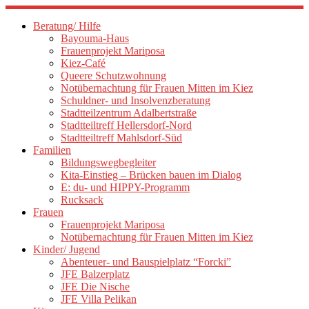
Zum
Inhalt
Beratung/ Hilfe
springen
Bayouma-Haus
Frauenprojekt Mariposa
Kiez-Café
Queere Schutzwohnung
Notübernachtung für Frauen Mitten im Kiez
Schuldner- und Insolvenzberatung
Stadtteilzentrum Adalbertstraße
Stadtteiltreff Hellersdorf-Nord
Stadtteiltreff Mahlsdorf-Süd
Familien
Bildungswegbegleiter
Kita-Einstieg – Brücken bauen im Dialog
E: du- und HIPPY-Programm
Rucksack
Frauen
Frauenprojekt Mariposa
Notübernachtung für Frauen Mitten im Kiez
Kinder/ Jugend
Abenteuer- und Bauspielplatz “Forcki”
JFE Balzerplatz
JFE Die Nische
JFE Villa Pelikan