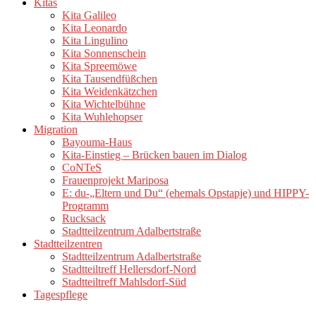
Kitas
Kita Galileo
Kita Leonardo
Kita Lingulino
Kita Sonnenschein
Kita Spreemöwe
Kita Tausendfüßchen
Kita Weidenkätzchen
Kita Wichtelbühne
Kita Wuhlehopser
Migration
Bayouma-Haus
Kita-Einstieg – Brücken bauen im Dialog
CoNTeS
Frauenprojekt Mariposa
E: du-„Eltern und Du“ (ehemals Opstapje) und HIPPY-
Programm
Rucksack
Stadtteilzentrum Adalbertstraße
Stadtteilzentren
Stadtteilzentrum Adalbertstraße
Stadtteiltreff Hellersdorf-Nord
Stadtteiltreff Mahlsdorf-Süd
Tagespflege