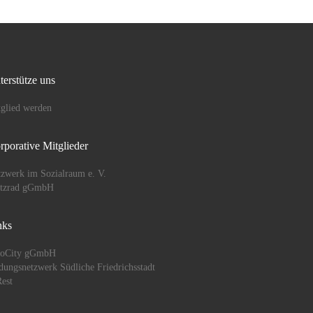
terstütze uns
glied werden
rporative Mitglieder
zwerk im Sozialraum e. V.
ützrad gGmbH
nks
oCity gGmbH
dungsnetzwerk Südliche Friedrichsstadt
est