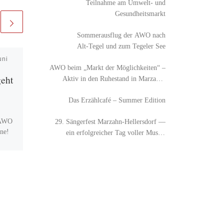
Teilnahme am Umwelt- und
Gesundheitsmarkt
Sommerausflug der AWO nach
Alt‑Tegel und zum Tegeler See
uni
Veröffentlicht am
8.
AWO beim „Markt der Möglichkeiten“ –
November 2019
eht
100 Jahre AWO –
Aktiv in den Ruhestand in Marzahn-
Hellersdorf
100% Finanzierung
Das Erzählcafé – Summer Edition
 AWO
Wir wollen erreichen, dass der
29. Sängerfest Marzahn-Hellersdorf —
ine!
TV-L, der Tarifvertrag der
ein erfolgreicher Tag voller Musik,
Länder, zu 100 Prozent
Austausch und Begegnung
ich
umgesetzt werden kann. Wir
bedanken uns über die
]
zahlreiche […]