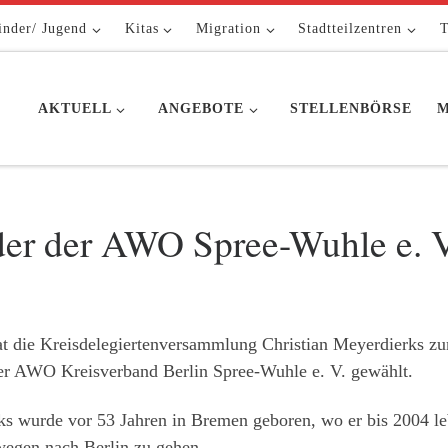
inder/ Jugend
Kitas
Migration
Stadtteilzentren
T
AKTUELL
ANGEBOTE
STELLENBÖRSE
M
der der AWO Spree-Wuhle e. V
t die Kreisdelegiertenversammlung Christian Meyerdierks z
er AWO Kreisverband Berlin Spree-Wuhle e. V. gewählt.
ks wurde vor 53 Jahren in Bremen geboren, wo er bis 2004 le
egen nach Berlin zu gehen.