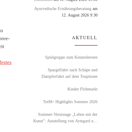
Ayurvedische Ernährungsberatung
am
12. August 2026 9:30
in
AKTUELL
pree-
it
Spielgruppe zum Kennenlernen
estes
Spargelfahrt nach Schäpe und
Dampferfahrt auf dem Teupitzsee
Kinder Flohmarkt
TeiM+ Highlights Sommer 2026
Sommer-Vernissage „Leben mit der
Kunst“: Ausstellung von Armgard und
Detlef Röhl