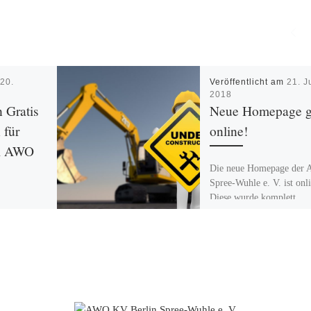
m
20.
Veröffentlicht am
21. J
2018
n Gratis
Neue Homepage g
 für
online!
ei AWO
Die neue Homepage der
Spree-Wuhle e. V. ist onl
Diese wurde komplett
überarbeitet und hinsichtl
Bedienbarkeit und der
n Jahr
Anpassung an mobile […
 aktuell
 AWO Spree-
Hellersdorf
-Kreuzberg
ostenloser