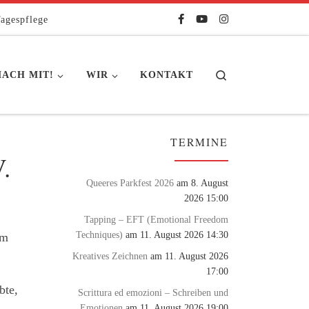
agespflege
Search
ACH MIT!
WIR
KONTAKT
TERMINE
.
Queeres Parkfest 2026
am 8. August
2026 15:00
Tapping – EFT (Emotional Freedom
Techniques)
am 11. August 2026 14:30
um
Kreatives Zeichnen
am 11. August 2026
17:00
bte,
Scrittura ed emozioni – Schreiben und
Emotionen
am 11. August 2026 19:00