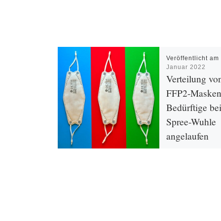
Veröffentlicht a
Januar 2022
Verteilung vo
FFP2-Masken
Bedürftige b
Spree-Wuhle
angelaufen
Wie schon im letzte
beteiligen sich auch
Einrichtungen der
Wuhle in Marzahn-
und Friedrichshain
an der Verteilung k