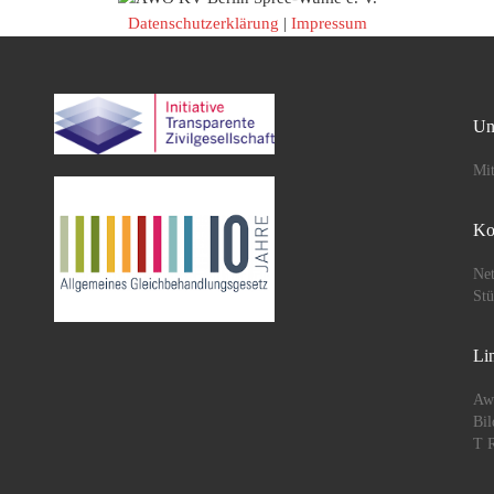
Datenschutzerklärung
|
Impressum
Un
Mit
Ko
Net
St
Li
Aw
Bil
T R