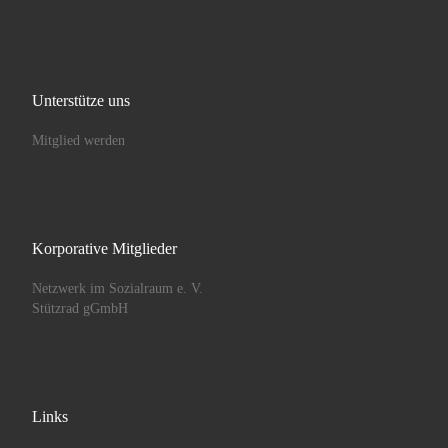
Unterstütze uns
Mitglied werden
Korporative Mitglieder
Netzwerk im Sozialraum e. V.
Stützrad gGmbH
Links