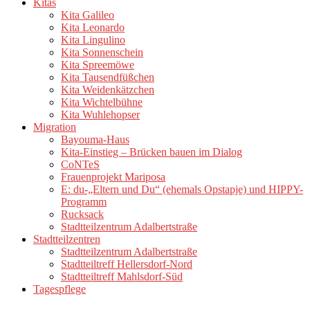
Kitas
Kita Galileo
Kita Leonardo
Kita Lingulino
Kita Sonnenschein
Kita Spreemöwe
Kita Tausendfüßchen
Kita Weidenkätzchen
Kita Wichtelbühne
Kita Wuhlehopser
Migration
Bayouma-Haus
Kita-Einstieg – Brücken bauen im Dialog
CoNTeS
Frauenprojekt Mariposa
E: du-„Eltern und Du“ (ehemals Opstapje) und HIPPY-
Programm
Rucksack
Stadtteilzentrum Adalbertstraße
Stadtteilzentren
Stadtteilzentrum Adalbertstraße
Stadtteiltreff Hellersdorf-Nord
Stadtteiltreff Mahlsdorf-Süd
Tagespflege