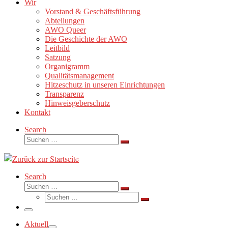
Wir
Vorstand & Geschäftsführung
Abteilungen
AWO Queer
Die Geschichte der AWO
Leitbild
Satzung
Organigramm
Qualitätsmanagement
Hitzeschutz in unseren Einrichtungen
Transparenz
Hinweisgeberschutz
Kontakt
Search
Suche
Suchen …
Search
Suche
Suchen …
Suche
Suchen …
Menü
Aktuell