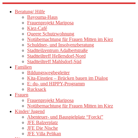
Zum
Inhalt
Beratung/ Hilfe
springen
Bayouma-Haus
Frauenprojekt Mariposa
Kiez-Café
Queere Schutzwohnung
Notübernachtung für Frauen Mitten im Kiez
Schuldner- und Insolvenzberatung
Stadtteilzentrum Adalbertstraße
Stadtteiltreff Hellersdorf-Nord
Stadtteiltreff Mahlsdorf-Süd
Familien
Bildungswegbegleiter
Kita-Einstieg – Brücken bauen im Dialog
E: du- und HIPPY-Programm
Rucksack
Frauen
Frauenprojekt Mariposa
Notübernachtung für Frauen Mitten im Kiez
Kinder/ Jugend
Abenteuer- und Bauspielplatz “Forcki”
JFE Balzerplatz
JFE Die Nische
JFE Villa Pelikan