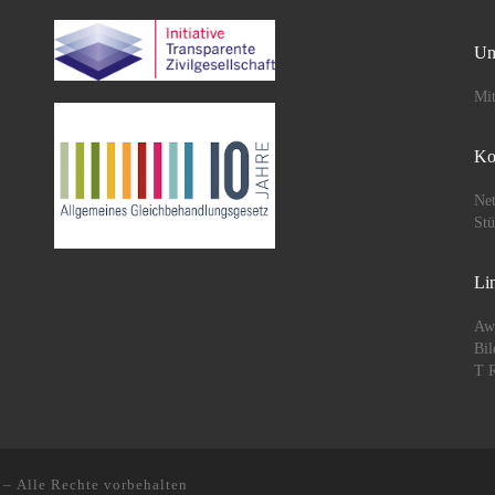
Un
Mit
Ko
Net
St
Li
Aw
Bil
T R
– Alle Rechte vorbehalten