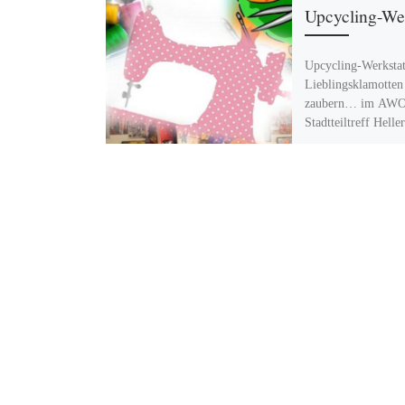
Upcycling-Wer
Upcycling-Werkstat
Lieblingsklamotten
zaubern… im AWO
Stadtteiltreff Hell
Kastanienallee 53,
Berlin, Hellersdor
Dienstag 10 – 13 U
9.30 – 12 Uhr […]