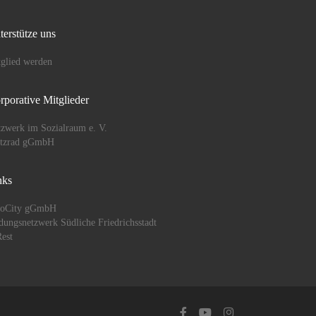
terstütze uns
glied werden
rporative Mitglieder
zwerk im Sozialraum e. V.
ützrad gGmbH
nks
oCity gGmbH
dungsnetzwerk Südliche Friedrichsstadt
est