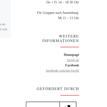
Do + Fr 14 – 18:30 Uhr
Upcycling-Werkstatt
Für Gruppen nach Anmeldung:
Upcycling-Werkstatt Aus
Mi 11 – 13 Uhr
Lieblingsklamotten Neues
s en
zaubern… im AWO-
t von
Stadtteiltreff Hellersdorf-Nord
WEITERE
Kastanienallee 53, 12627
INFORMATIONEN
Berlin, Hellersdorf-Nord
Dienstag 10 – 13 Uhr Freitag
9.30 – 12 Uhr
Homepage
forcki.de
Facebook
facebook.com/asp.forcki
GEFÖRDERT DURCH