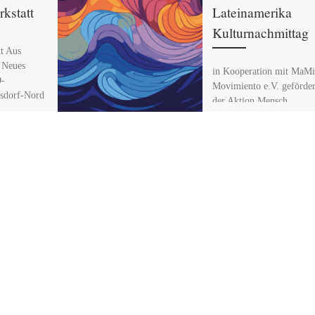
kstatt
Lateinamerika
Kulturnachmittag
t Aus
 Neues
in Kooperation mit MaMi
-
Movimiento e.V. geförder
ersdorf-Nord
der Aktion Mensch
 12627
Wissenswertes über Land,
f-Nord
Leute und Kulturen
hr Freitag
Lateinamerikas – Vortrag
musikalische […]