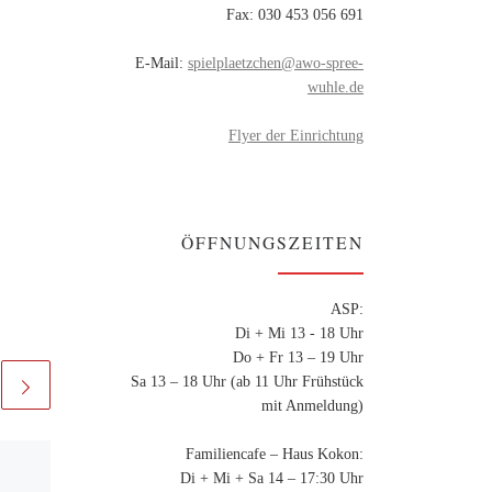
Fax: 030 453 056 691
E-Mail:
spielplaetzchen@awo-spree-
wuhle.de
Flyer der Einrichtung
ÖFFNUNGSZEITEN
ASP:
Di + Mi 13 - 18 Uhr
Do + Fr 13 – 19 Uhr
Sa 13 – 18 Uhr (ab 11 Uhr Frühstück
mit Anmeldung)
Familiencafe – Haus Kokon:
Veröffentlicht am
7. Februar
Di + Mi + Sa 14 – 17:30 Uhr
2024