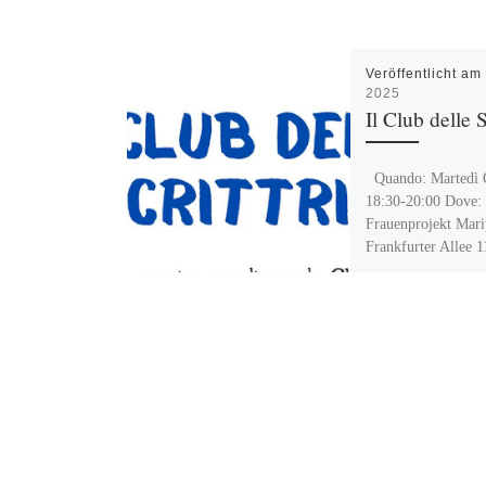
Veröffentlicht a
2025
Il Club delle S
Quando: Martedì O
18:30-20:00 Dove:
Frauenprojekt Mari
Frankfurter Allee 1
informazioni: b.ap
spree-wuhle.de