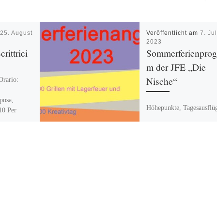
m
25. August
Veröffentlicht am
7. Jul
2023
crittrici
Sommerferienpro
m der JFE „Die
Nische“
rario:
posa,
Höhepunkte, Tagesausflü
10 Per
und regelmäßige
icella@awo-
Nachmittagsangebote in 
Sommerferien auch im on
Feriensommer-Kalender 
Bündnis für Kinder Marz
Hellersdorf Bündnis für 
– Feriensommer […]