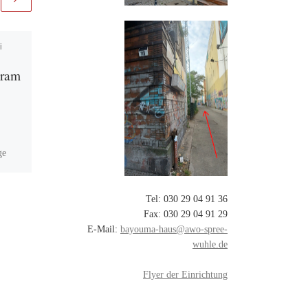
i
Veröffentlicht am
29.
Januar 2025
gram
Sicher und aktiv sein
im Alter
Bewegungsprogramm zur
Vermeidung von Stürzen für
ge
pflegende Angehörige und
andere ältere Menschen ein
den
Angebot der Kontaktstelle
line
Tel: 030 29 04 91 36
PflegeEngagement (KPE) im
des
Fax: 030 29 04 91 29
AWO Stadtteiltreff […]
ahn-
E-Mail:
bayouma-haus@awo-spree-
Kinder
wuhle.de
Flyer der Einrichtung