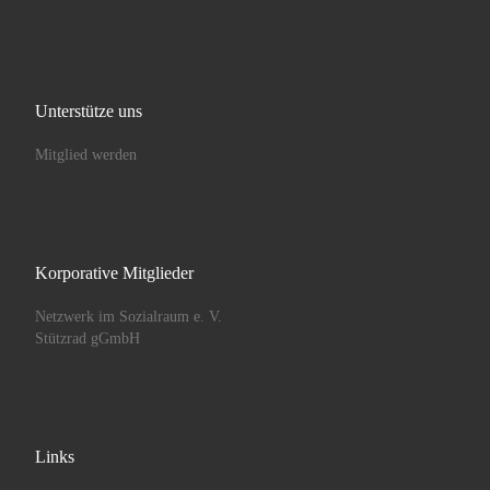
Unterstütze uns
Mitglied werden
Korporative Mitglieder
Netzwerk im Sozialraum e. V.
Stützrad gGmbH
Links