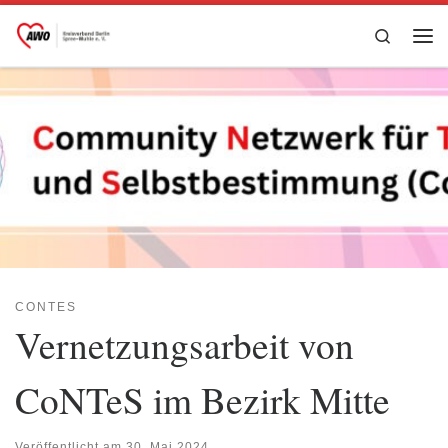
Zum Inhalt springen
Search
Me
CONTES
Vernetzungsarbeit von
CoNTeS im Bezirk Mitte
Veröffentlicht am
30. Mai 2024