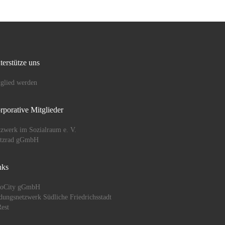
rität
terstütze uns
glied werden
rporative Mitglieder
zwerk im Sozialraum e. V.
ützrad gGmbH
nks
oCity gGmbH
dungsnetzwerk Südliche Friedrichsstadt
est