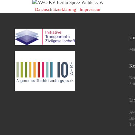
Aktionswochen der Solida
n
mit […]
Datenschutzerklärung
|
Impressum
chen gegen
. Viele
Un
Mit
Ko
Net
St
Li
Aw
Bil
T R