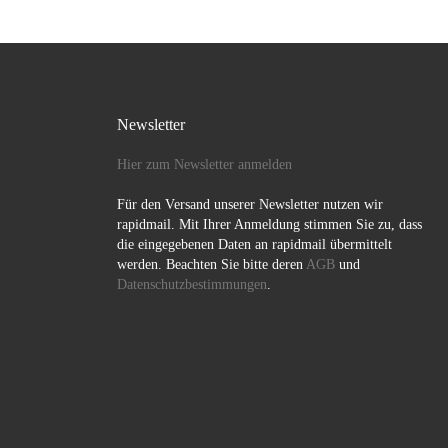
Jahr im März an de
Internationalen Wo
Rassismus beteiligt
AWO […]
Newsletter
Hier zum Newsletter anmelden
Für den Versand unserer Newsletter nutzen wir
rapidmail. Mit Ihrer Anmeldung stimmen Sie zu, dass
die eingegebenen Daten an rapidmail übermittelt
werden. Beachten Sie bitte deren
AGB
und
Datenschutzbestimmungen
.