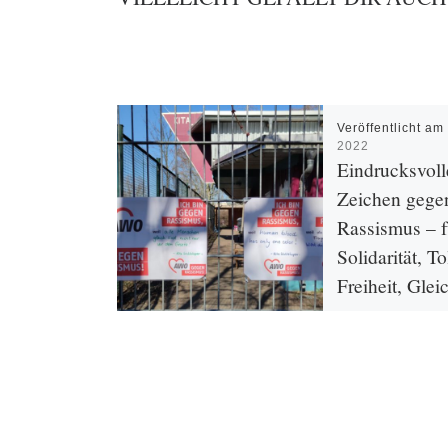
Veröffentlicht a
2022
Eindrucksvoll
Zeichen gege
Rassismus – f
Solidarität, T
Freiheit, Glei
und Gerechtig
durch die AW
Wuhle
Die AWO Spree-Wu
sich auch 2022 wie