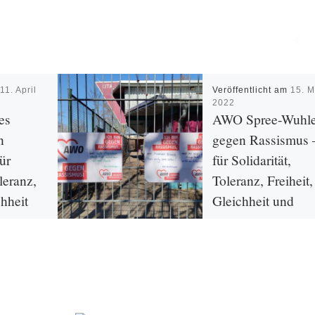
m
11. April
Veröffentlicht am
15. M
2022
es
AWO Spree-Wuhl
n
gegen Rassismus 
ür
für Solidarität,
oleranz,
Toleranz, Freiheit,
chheit
Gleichheit und
keit
Gerechtigkeit
O Spree-
Vom 14. bis 27. März 20
finden in diesem Jahr die
Internationalen Wochen 
hle hat
Rassismus statt. Sie sind
 in jedem