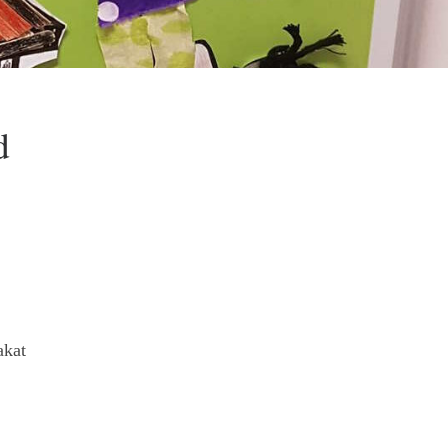
d
akat