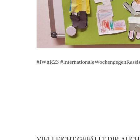
#IWgR23 #InternationaleWochengegenRass
VIELLEICHT GEFÄLLT DIR AUCH