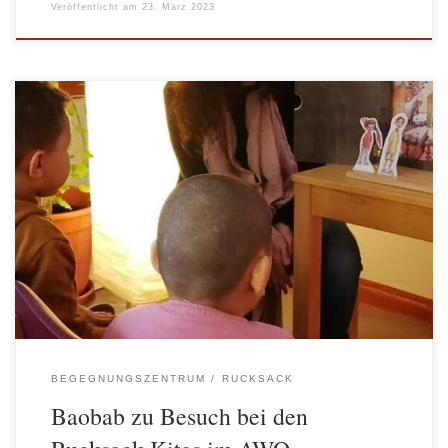
Veröffentlicht am
23. März 2023
Erneut begrüßte das Rucksack Projekt im AWO
Begegnungszentrum gemeinsam mit den beteiligten Kitas ein
Projekt für Globales Lernen von Baobab e.V. Constanza Silva Lira
vom Baobab e.V. erzählt mit dem Kamishibai, einem Mini-Theater
aus Holz, Geschichten über Kinder auf anderen Kontinenten. Die
Kinder können dabei gemeinsam mit dem Jungen Dudu […]
BEGEGNUNGSZENTRUM
RUCKSACK
Baobab zu Besuch bei den