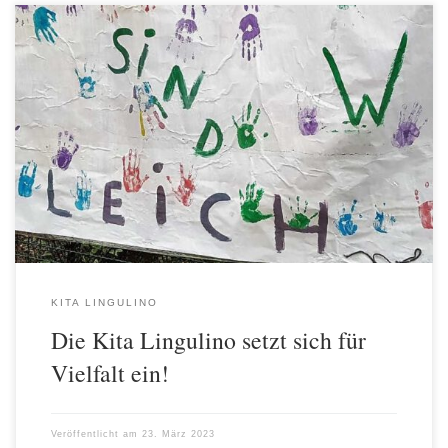
Die Kinder und die pädagogischen Fachkräfte der Kita Lingulino
haben seit 20. März während der Internationalen Woche gegen
Rassismus und Diskriminierung Flagge gezeigt. Sie haben sich in
vielen Gesprächen, in Morgenkreisen und Angeboten viel mit dem
Thema Vielfalt beschäftigt. So waren mehrsprachiges Vorlesen im
Dialog, Vorstellen interkultureller Bilderbücher, musikalische
mehrsprachige […]
KITA LINGULINO
Die Kita Lingulino setzt sich für
Vielfalt ein!
Veröffentlicht am
23. März 2023