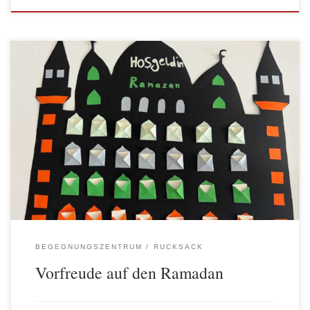
In den letzten Tagen herrschte in vielen Rucksack Familien schon
große Vorfreude auf den Ramadan. Deshalb bastelten die Rucksack
Elternbegleiter*innen mit den Rucksack Gruppen, um sich auf den
Fastenmonat einzustimmen. Dabei ist dieser wunderschöne
Ramadan Kalender entstanden, der voller gemeinsamer (und
pädagogischer) Aktionen, wie gemeinsamen Aufräumen, steckt.
Na, seid ihr […]
BEGEGNUNGSZENTRUM
RUCKSACK
Vorfreude auf den Ramadan