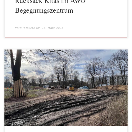
Rucksack Kitas im AWO
Begegnungszentrum
Veröffentlicht am
23. März 2023
Die „Mehrgenerationengerechte Aufwertung Außenraum Villa
Pelikan“ schreitet weiter voran. Da wo vor einem Monat noch eine
große Grube war, in die die Zisterne für die Sammlung des
Regenwassers versenkt wurde, ist der Boden schon wieder
weitgehend geschlossen. Vor dem Haupteingang der Villa zeichnet
sich das Rund der zukünftigen Terrasse ab. […]