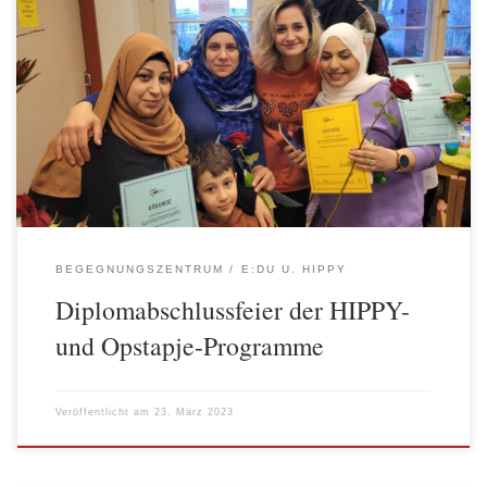
Am 18. März war es endlich wieder so weit. Kinder und Eltern aus
Mitte und Friedrichshain-Kreuzberg, die Teilnehmer*innen der
aktuellen HIPPY- und Opstapje -Programme konnten zusammen
mit den Fachkräften ihren erfolgreichen Abschluss feiern. Im
AWO Begegnungszentrum Adalbertstraße gab es ein leckeres
Buffet und nachdem sich alle gestärkt hatten, ging es […]
BEGEGNUNGSZENTRUM
E:DU U. HIPPY
Diplomabschlussfeier der HIPPY-
und Opstapje-Programme
Veröffentlicht am
23. März 2023