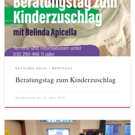
Der Kinderzuschlag ist eine Leistung für Familien mit kleinem
Einkommen. Kinderzuschlag können Eltern bekommen, wenn sie
genug für sich selbst verdienen, aber das Einkommen nicht oder
nur knapp für ihre gesamte Familie reicht. Der Kinderzuschlag
beträgt pro Monat maximal 250 Euro pro Kind. Er wird für jedes
unverheiratete Kind bis 25 Jahre […]
BAYOUMA-HAUS
MARIPOSA
Beratungstag zum Kinderzuschlag
Veröffentlicht am
23. März 2023