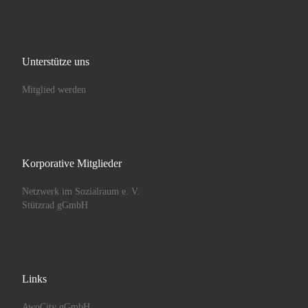
Unterstütze uns
Mitglied werden
Korporative Mitglieder
Netzwerk im Sozialraum e. V.
Stützrad gGmbH
Links
AwoCity gGmbH