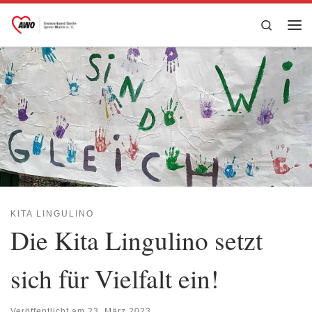
Zum Inhalt springen
Search
Me
KITA LINGULINO
Die Kita Lingulino setzt
sich für Vielfalt ein!
Veröffentlicht am
23. März 2023