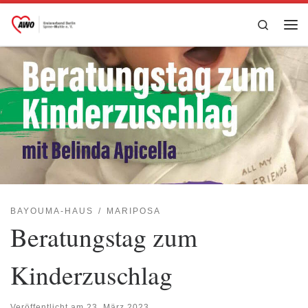
Zum Inhalt springen
Search
Me
BAYOUMA-HAUS
MARIPOSA
Beratungstag zum
Kinderzuschlag
Veröffentlicht am
23. März 2023