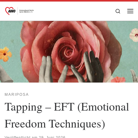
Zum Inhalt springen
Search
Me
MARIPOSA
Tapping – EFT (Emotional
Freedom Techniques)
Veröffentlicht am
29. Juni 2026