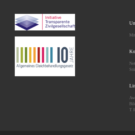
Un
Mit
Ko
Net
St
Li
Aw
Bil
T R