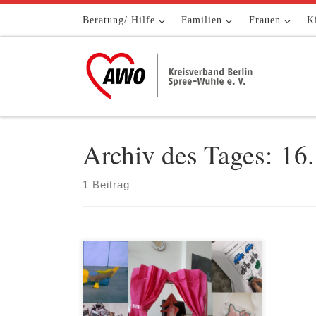
Zum Inhalt springen
Beratung/ Hilfe
Familien
Frauen
K
Archiv des Tages:
16.
1 Beitrag
Auch die Rucksack Familien mussten
sich an die neue Situation gewöhnen.
Sie hatten und haben Ängste.
Anfänglich standen eher Fragen zu