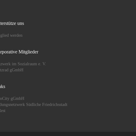
terstütze uns
glied werden
rporative Mitglieder
zwerk im Sozialraum e. V.
ützrad gGmbH
nks
oCity gGmbH
dungsnetzwerk Südliche Friedrichsstadt
est