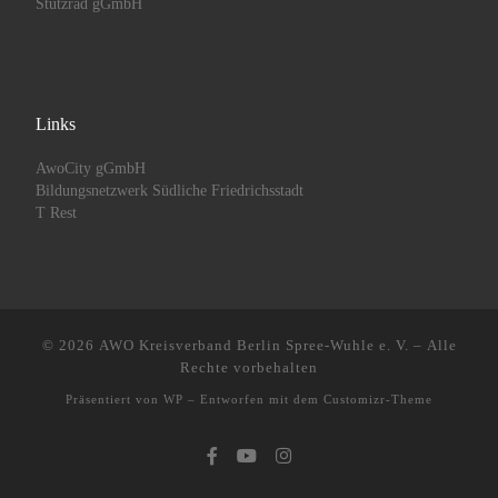
Stützrad gGmbH
Links
AwoCity gGmbH
Bildungsnetzwerk Südliche Friedrichsstadt
T Rest
© 2026
AWO Kreisverband Berlin Spree-Wuhle e. V.
– Alle
Rechte vorbehalten
Präsentiert von
WP
– Entworfen mit dem
Customizr-Theme