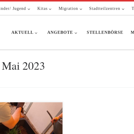
inder/ Jugend
Kitas
Migration
Stadtteilzentren
T
AKTUELL
ANGEBOTE
STELLENBÖRSE
M
. Mai 2023
2. Mai feierte die Kita
ulino einen Frühjahrputztag. Alle
fen mit zu, um Garten und Kita
er schick zu machen. Eltern