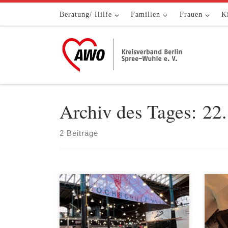
Zum Inhalt springen
Beratung/ Hilfe
Familien
Frauen
K
Archiv des Tages:
22
2 Beiträge
Für den Kochtreff für Senior*innen
Am 1
der Kochschule Neun in Kreuzberg
Ling
braucht es schon längst keine
grif
Werbetrommel mehr. Eine begeisterte
wied