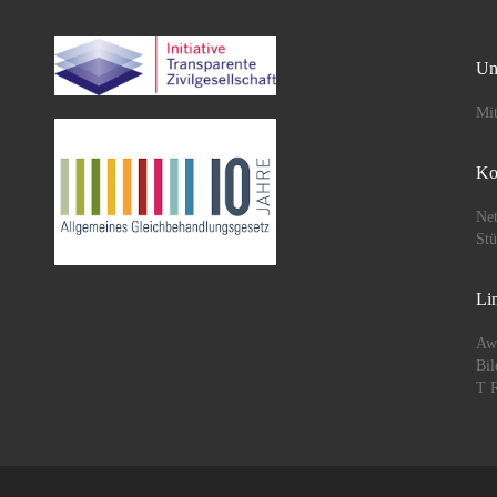
Un
Mit
Ko
Net
St
Li
Aw
Bil
T R