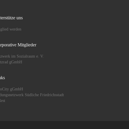
terstütze uns
glied werden
rporative Mitglieder
zwerk im Sozialraum e. V.
ützrad gGmbH
nks
oCity gGmbH
dungsnetzwerk Südliche Friedrichsstadt
est