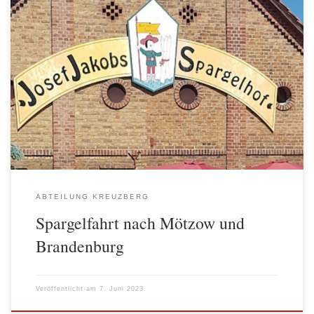
Die diesjährige Spargelfahrt führte die AWO Abteilung Kreuzberg
wie in den vergangenen Jahren zum Domstiftsgut Mötzow. Am 01.
Juni starteten 39 Mitgliedern und Gästen der AWO Abteilung
Kreuzberg bei bestem Wetter von Berlin- Kreuzberg zum
Spargelhof Domstiftsgut Mötzow. Die Fahrt führte über die
Bundesstraße B 5 durch Ortschaften wie Groß […]
ABTEILUNG KREUZBERG
Spargelfahrt nach Mötzow und
Brandenburg
Veröffentlicht am
7. Juni 2023