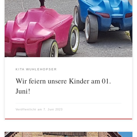
Am 1. Juni war was los! Die Wuhlehopser feierten eine große
Kindertags-Party. Mit einem Morgenkreis im Garten und einem
bunten Frühstück starteten die Kinder alle gemeinsam in einen
aufregenden Tag. Am Vormittag gab es viele Stationen zu
entdecken. Bobby-Car-Rennen, Bastelstation mit Pustebechern,
Tauziehen, Dosenwerfen. Zum Mittag gab es Hot Dogs […]
KITA WUHLEHOPSER
Wir feiern unsere Kinder am 01.
Juni!
Veröffentlicht am
7. Juni 2023