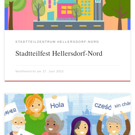
Schminken, Essen und Getränke, Kochbus, Grillen, Waffeln und
[…]
STADTTEILZENTRUM HELLERSDORF-NORD
Stadtteilfest Hellersdorf-Nord
Veröffentlicht am
27. Juni 2023
Im Herbst 2022 erlebte das Interkulturelle Sofa seine Premiere auf
dem Mehringplatz in Kreuzberg. Das ist eine mobiles Angebot des
kom-zen Kompetenzzentrum Interkulturelle Öffnung der
Altenhilfe und der Berliner Seniorenvertretungen. Das wandernde