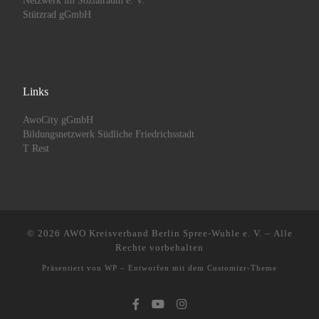
Netzwerk im Sozialraum e. V.
Stützrad gGmbH
Links
AwoCity gGmbH
Bildungsnetzwerk Südliche Friedrichsstadt
T Rest
© 2026
AWO Kreisverband Berlin Spree-Wuhle e. V.
– Alle
Rechte vorbehalten
Präsentiert von
WP
– Entworfen mit dem
Customizr-Theme