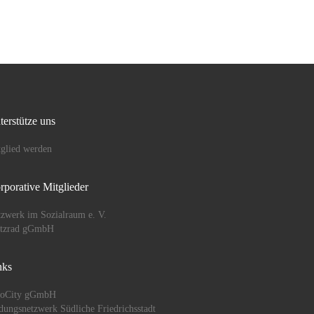
erlebt haben. Mit Höhen und
einigen […]
terstütze uns
glied werden
rporative Mitglieder
zwerk im Sozialraum e. V.
ützrad gGmbH
nks
oCity gGmbH
dungsnetzwerk Südliche Friedrichsstadt