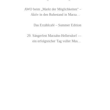
AWO beim „Markt der Möglichkeiten“ –
Aktiv in den Ruhestand in Marzahn-
Hellersdorf
Das Erzählcafé – Summer Edition
29. Sängerfest Marzahn-Hellersdorf —
ein erfolgreicher Tag voller Musik,
Austausch und Begegnung