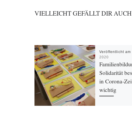
VIELLEICHT GEFÄLLT DIR AUCH
Veröffentlicht a
2020
Familienbild
Solidarität be
in Corona-Zei
wichtig
Im Begegnungszent
immer etwas Neues
Mitarbeiter*innen s
einfallen lassen. In
Familienbildungs