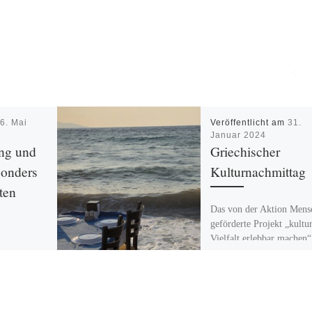
m
6. Mai
Veröffentlicht am
31.
Januar 2024
ung und
Griechischer
sonders
Kulturnachmittag
ten
Das von der Aktion Mens
geförderte Projekt „kultur
Vielfalt erlebbar machen
rum gibt es
Haus der Begegnung AW
, was die
Stadtteiltreff Mahlsdorf-
ich
fand am 27. Januar […]
 den
programmen