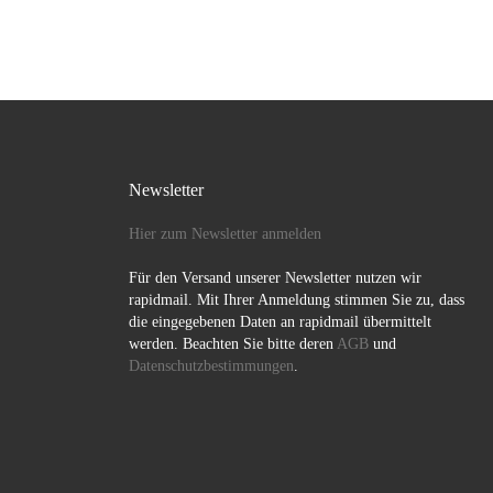
wie HIPPY und Ops
genauso wie […]
Newsletter
Hier zum Newsletter anmelden
Für den Versand unserer Newsletter nutzen wir
rapidmail. Mit Ihrer Anmeldung stimmen Sie zu, dass
die eingegebenen Daten an rapidmail übermittelt
werden. Beachten Sie bitte deren
AGB
und
Datenschutzbestimmungen
.