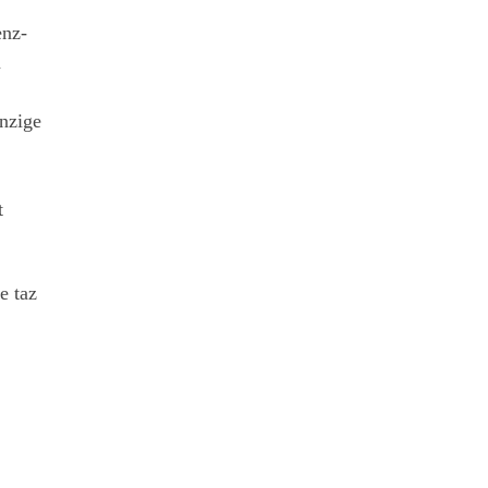
enz-
m
inzige
t
e taz