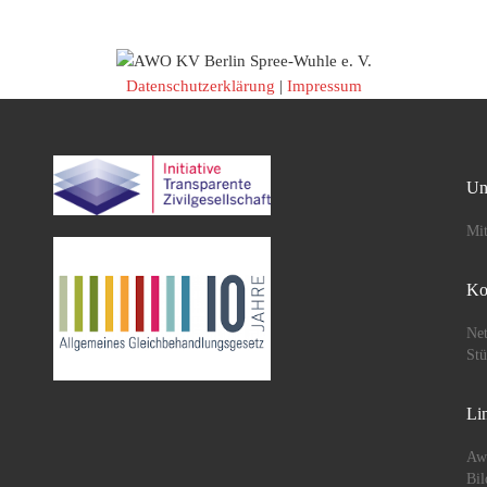
tapje,
Datenschutzerklärung
|
Impressum
Un
Mit
Ko
Net
St
Li
Aw
Bil