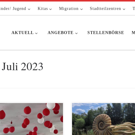
inder/ Jugend
Kitas
Migration
Stadtteilzentren
T
AKTUELL
ANGEBOTE
STELLENBÖRSE
M
 Juli 2023
er Kita Sonnenschein ging das
Die HIPPY und Opstapje Projekt
jahr am 13. Juli mit einem großen
haben vor der Sommerpause mit 
erfest zu Ende. Sommerfest
teilnehmenden Familien einen
utet auch immer Verabschiedung
Ausflug in den Tier-und Freizeit