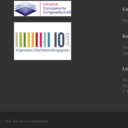
Un
Mit
Ko
Net
St
Li
Aw
Bil
T R
– Alle Rechte vorbehalten