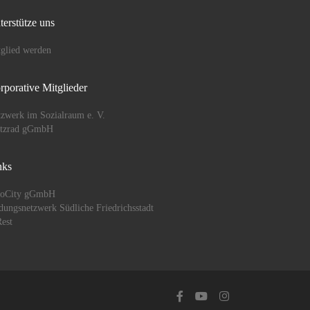
terstütze uns
glied werden
rporative Mitglieder
zwerk im Sozialraum e. V.
ützrad gGmbH
nks
oCity gGmbH
dungsnetzwerk Südliche Friedrichsstadt
est