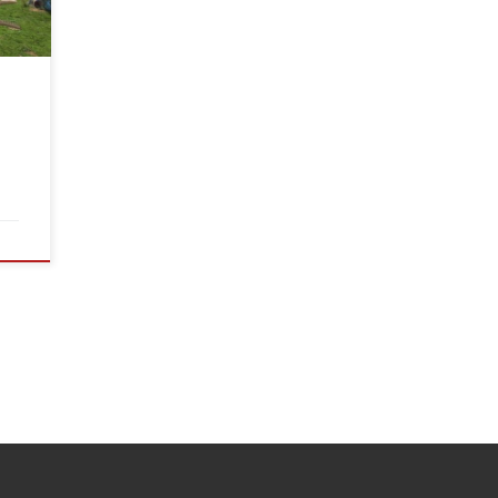
g
ar
ilien