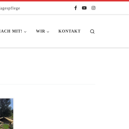
agespflege
Search
ACH MIT!
WIR
KONTAKT
e
den
park