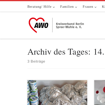
Zum Inhalt springen
Beratung/ Hilfe
Familien
Frauen
K
Archiv des Tages:
14.
3 Beiträge
Am 13.07.2023 konnten die Gäste des
In d
AWO Kiez-Cafés sich über eine
Kita
leckere Überraschung freuen! Dank
Somm
der Spende einer Privatperson
bede