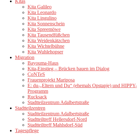
Kitas
Kita Galileo
Kita Leonardo
Kita Lingulino
Kita Sonnenschein
Kita Spreemöwe
Kita Tausendfüßchen
Kita Weidenkätzchen
Kita Wichtelbühne
Kita Wuhlehopser
Migration
Bayouma-Haus
Kita-Einstieg – Brücken bauen im Dialog
CoNTeS
Frauenprojekt Mariposa
E: du-„Eltern und Du“ (ehemals Opstapje) und HIPPY-
Programm
Rucksack
Stadtteilzentrum Adalbertstraße
Stadtteilzentren
Stadtteilzentrum Adalbertstraße
Stadtteiltreff Hellersdorf-Nord
Stadtteiltreff Mahlsdorf-Süd
Tagespflege