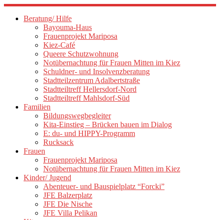
Zum
Inhalt
Beratung/ Hilfe
springen
Bayouma-Haus
Frauenprojekt Mariposa
Kiez-Café
Queere Schutzwohnung
Notübernachtung für Frauen Mitten im Kiez
Schuldner- und Insolvenzberatung
Stadtteilzentrum Adalbertstraße
Stadtteiltreff Hellersdorf-Nord
Stadtteiltreff Mahlsdorf-Süd
Familien
Bildungswegbegleiter
Kita-Einstieg – Brücken bauen im Dialog
E: du- und HIPPY-Programm
Rucksack
Frauen
Frauenprojekt Mariposa
Notübernachtung für Frauen Mitten im Kiez
Kinder/ Jugend
Abenteuer- und Bauspielplatz “Forcki”
JFE Balzerplatz
JFE Die Nische
JFE Villa Pelikan