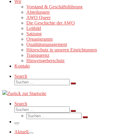
Wir
Vorstand & Geschäftsführung
Abteilungen
AWO Queer
Die Geschichte der AWO
Leitbild
Satzung
Organigramm
Qualitätsmanagement
Hitzeschutz in unseren Einrichtungen
Transparenz
Hinweisgeberschutz
Kontakt
Search
Suche
Suchen …
Search
Suche
Suchen …
Suche
Suchen …
Menü
Aktuell