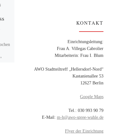
i
Veröffentlicht am
6. Juli
2026
ss
AWO beim „Markt der
KONTAKT
n
Möglichkeiten“ –
Aktiv in den
Einrichtungsleitung:
Ruhestand in
Wochen
Frau A. Villegas Cabrolier
Marzahn-Hellersdorf
Mitarbeiterin: Frau I. Blum
u
 EU
AWO Stadtteiltreff „Hellersdorf-Nord“
Am 2. Juli 2026 fand im
Kastanienallee 53
Bezirklichen
12627 Berlin
Informationszentrum (BIZ)
Marzahn-Hellersdorf
Google Maps
alljährliche
Informationsveranstaltung
Tel.: 030 993 90 79
„Aktiv in den Ruhestand in
E-Mail:
m-h@awo-spree-wuhle.de
Marzahn-Hellersdorf“ statt.
Zahlreiche Bürgerinnen und
[…]
Flyer der Einrichtung