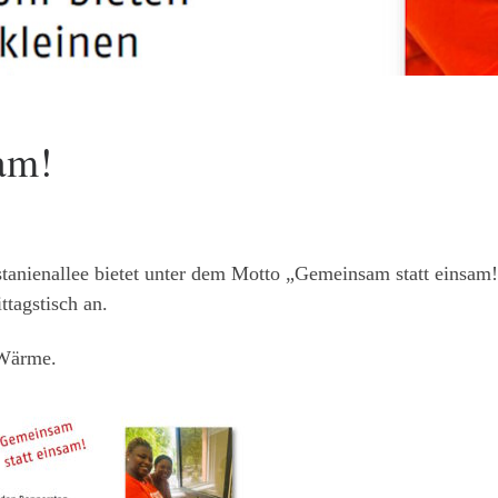
am!
astanienallee bietet unter dem Motto „Gemeinsam statt einsam
tagstisch an.
 Wärme.