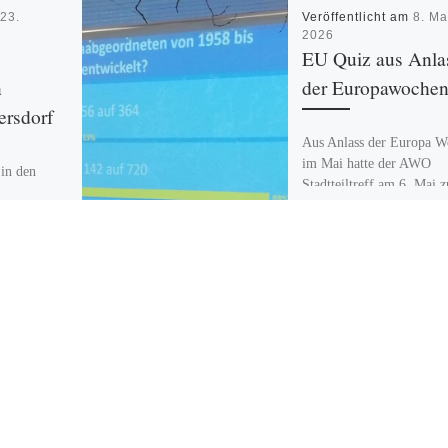
m
23.
Veröffentlicht am
8. Ma
2026
EU Quiz aus Anla
n
der Europawoche
ersdorf
Aus Anlass der Europa 
im Mai hatte der AWO
 in den
Stadtteiltreff am 6. Mai z
zahn-
einem kleinen Imbiß mit
einen
Quiz eingeladen. […]
ur
rgangs aus
n die
]