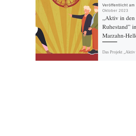
Veröffentlicht a
Oktober 2023
„Aktiv in den
Ruhestand” i
Marzahn-Hell
Das Projekt „Aktiv
Ruhestand” in Mar
Hellersdorf leistet 
wichtigen Beitrag z
Gestaltung des Übe
dem Erwerbsleben i
nachberufliche […