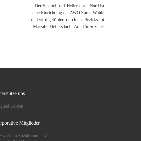
Der Stadtteiltreff Hellersdorf -Nord ist
eine Einrichtung der AWO Spree-Wuhle
und wird gefördert durch das Bezirksamt
Marzahn-Hellersdorf - Amt für Soziales
terstütze uns
glied werden
rporative Mitglieder
zwerk im Sozialraum e. V.