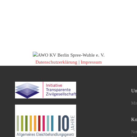
Datenschutzerklärung
|
Impressum
Un
Mit
Ko
Net