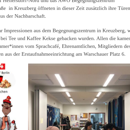
reff Hellersdorf-Nord und das AWO Begegnungszentrum
aße in Kreuzberg öffneten in dieser Zeit zusätzlich ihre Türen
us der Nachbarschaft.
ar Impressionen aus dem Begegnungszentrum in Kreuzberg, 
 bei Tee und Kaffee Kekse gebacken wurden. Allen die kame
ehmer*innen vom Sprachcafé, Ehrenamtlichen, Mitgliedern de
en aus der Erstaufnahmeeinrichtung am Warschauer Platz 6.