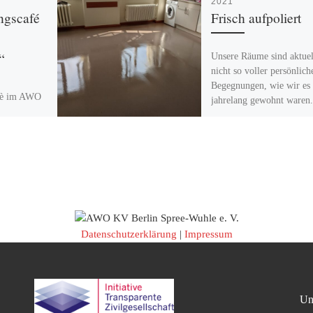
2021
ngscafé
Frisch aufpoliert
“
Unsere Räume sind aktuel
nicht so voller persönlich
Begegnungen, wie wir es
fè im AWO
jahrelang gewohnt waren.
 bereitet
Dafür glänzen sie wieder
vor! Der
schick. Auch im […]
nicht halt
rus. Unsere
ben
Datenschutzerklärung
|
Impressum
Un