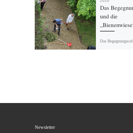
2020
Das Begegnu
und die
„Bienenwiese
Das Begegnungsca
Begegnungszentrum
die „Bienenwiese“ 
Gartenarbeit macht 
vor dem Corona-Vi
Besucher*innen ha
angepackt und […]
Newsletter