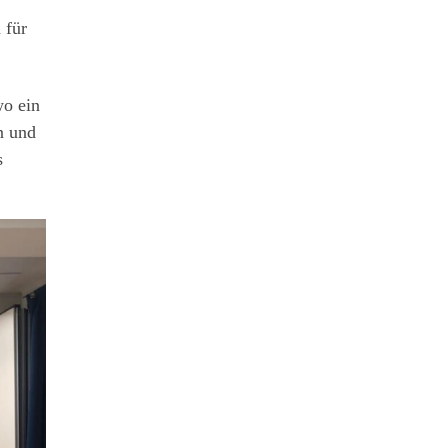
 für
wo ein
n und
s