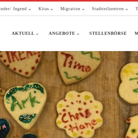
inder/ Jugend
Kitas
Migration
Stadtteilzentren
T
AKTUELL
ANGEBOTE
STELLENBÖRSE
M