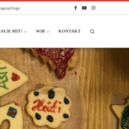
agespflege
Search
ACH MIT!
WIR
KONTAKT