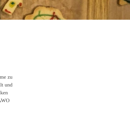
rme zu
lt und
nken
e AWO