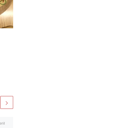
pril
Veröffentlicht am
25. März