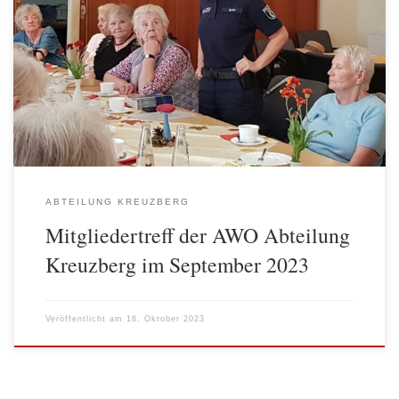
Charlottenstr. 85 bei Kaffee und Kuchen ein Mitgliedertreff zu
einem besonderen Thema statt. Polizeioberkommissarin Katja
Bader vom Kreuzberger Polizeiabschnitt 53 informierte über
aktuelle Themen der Sicherheit im Alltag und zu aktuellen
Betrugsmethoden. Sie gab speziell auf Senior*innen abgestimmt
eine Vielzahl nützlicher Informationen, […]
ABTEILUNG KREUZBERG
Mitgliedertreff der AWO Abteilung
Kreuzberg im September 2023
Veröffentlicht am
16. Oktober 2023