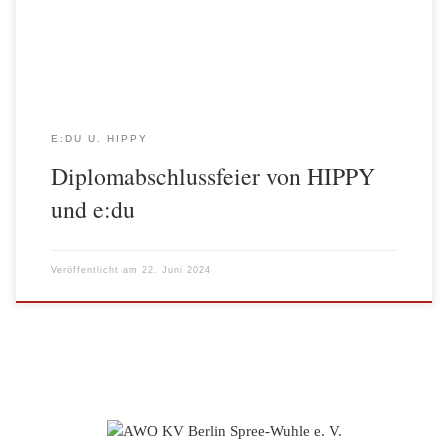
einer kleinen Ansprache durch die Programmkoordinatorin. Im
Anschluss gab es […]
E:DU U. HIPPY
Diplomabschlussfeier von HIPPY
und e:du
Veröffentlicht am
22. Juni 2024