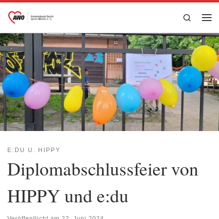
Zum Inhalt springen
Search
Me
E:DU U. HIPPY
Diplomabschlussfeier von
HIPPY und e:du
Veröffentlicht am
22. Juni 2024