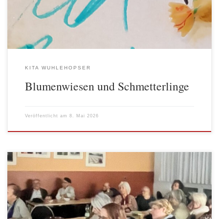
gestalteten sie eine Blumenwiese, auf der die […]
KITA WUHLEHOPSER
Blumenwiesen und Schmetterlinge
Veröffentlicht am
8. Mai 2026
Am 29. April 2026 fiel der Startschuss für unser neues Projekt
„Teilhabe in der Migrationsgesellschaft stärken“ (TeiM+) –
gefördert durch die Senatsverwaltung für Arbeit, Soziales,
Gleichstellung, Integration, Vielfalt und Antidiskriminierung