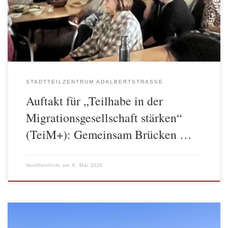
(SenASGIVA). Der Auftakttag brachte Ehrenamtliche,
Kooperationspartner*innen und das Team des Stadtteilzentrums
(STZ) Adalbertstraße zusammen – für einen Tag voller
Begegnung, […]
STADTTEILZENTRUM ADALBERTSTRASSE
Auftakt für „Teilhabe in der
Migrationsgesellschaft stärken“
(TeiM+): Gemeinsam Brücken …
Veröffentlicht am
8. Mai 2026