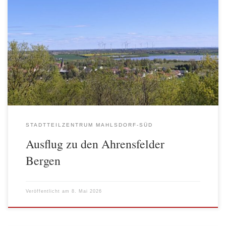
Am 29. April 2026 lud der AWO‑Stadtteiltreff Mahlsdorf‑Süd zu
einem gemeinsamen Ausflug zu den Ahrensfelder Bergen ein.
Nach dem Treffen im Stadtteiltreff machte sich die Gruppe gut
gelaunt gemeinsam auf den Weg zum Startpunkt der Wanderung –
mit Freude an Bewegung, Natur und Begegnung. Vor Ort teilten
sich die Teilnehmenden […]
STADTTEILZENTRUM MAHLSDORF-SÜD
Ausflug zu den Ahrensfelder
Bergen
Veröffentlicht am
8. Mai 2026