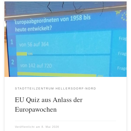
Aus Anlass der Europa Wochen im Mai hatte der AWO
Stadtteiltreff am 6. Mai zu einem kleinen Imbiß mit EU Quiz
eingeladen. In gemütlicher Atmosphäre war der EU Quiz für alle
Teilnehmenden eine lustige und zugleich lehrreiche Veranstaltung.
STADTTEILZENTRUM HELLERSDORF-NORD
EU Quiz aus Anlass der
Europawochen
Veröffentlicht am
8. Mai 2026