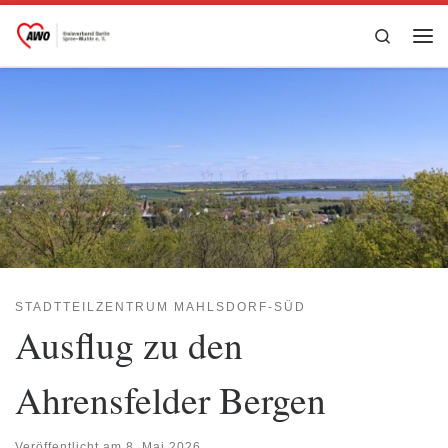
Zum Inhalt springen
Search
Me
STADTTEILZENTRUM MAHLSDORF-SÜD
Ausflug zu den
Ahrensfelder Bergen
Veröffentlicht am
8. Mai 2026