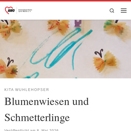
Zum Inhalt springen
Search
Me
KITA WUHLEHOPSER
Blumenwiesen und
Schmetterlinge
Veröffentlicht am
8. Mai 2026