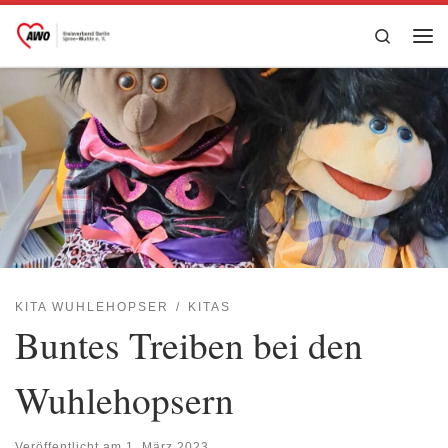
Zum Inhalt springen
Search
Me
KITA WUHLEHOPSER
KITAS
Buntes Treiben bei den
Wuhlehopsern
Veröffentlicht am
1. März 2023