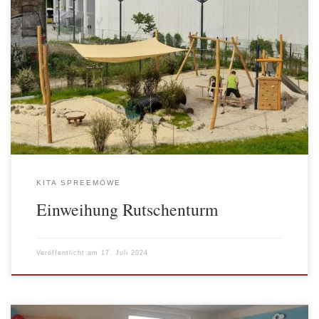
Bereits auf der Eröffnungsfeier unserer neuen Kita am 31. August
2023 hat Leonardo, eines unserer ersten Kinder, gefragt: „And
where is the slide?“ (Und wo ist die Rutsche?). Rechtzeitig vor
Ende des ersten Kita-Jahres können wir nun feierlich verkünden:
„Here it is!“ (Hier ist sie!) Gemäß den Wünschen der Kinder, […]
KITA SPREEMÖWE
Einweihung Rutschenturm
Veröffentlicht am
17. Juli 2024