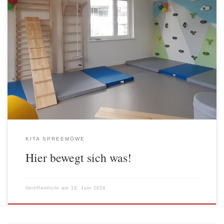
Dieses Motto bedeutet für die AWO Kita Alt-Stralau
gleichermaßen, … die Fertigstellung und Ausgestaltung des Kita-
Neubaus, … das Tun und die Entwicklung der anvertrauten
Kinder. Am 12. Juni wurde nach langer Wartezeit endlich der neu
eingerichtete Bewegungsraum eingeweiht. Mit einem
Sandsäckchen als symbolischer Eintrittskarte durften die ersten
Kinder in […]
KITA SPREEMÖWE
Hier bewegt sich was!
Veröffentlicht am
19. Juni 2024