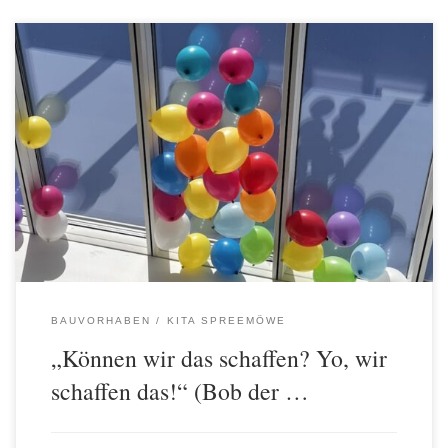
Unter diesem Motto hatte die AWO Spree-Wuhle am 31. August zu
einer kleinen (Vor-)Eröffnung der Kita in der Glasbläserallee
eingeladen. Drei Jahre nach dem ersten Spatenstich kann jetzt
voller Stolz auf das Erreichte die neue Kita an den Start gehen und
von den ersten Kindern in Besitz genommen werden. Auf […]
BAUVORHABEN
KITA SPREEMÖWE
„Können wir das schaffen? Yo, wir
schaffen das!“ (Bob der …