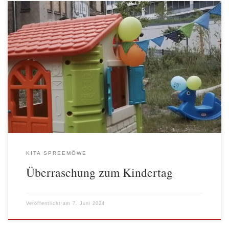
„Heute ist in der Kita alles neu!“ (Leopold 5 ½ Jahre) Nach dem
sonnigen Kindertagswochenende erwartete die Kinder der AWO
Kita Alt-Stralau eine große Überraschung. Die Erzieher*innen
hatten an den vorangegangenen Teamtagen die Funktionsräume
entsprechend den Bedürfnissen und Interessen der Kinder
umgestaltet. Außerdem wurde das vorhandene (Spiel-) Material
drinnen und […]
KITA SPREEMÖWE
Überraschung zum Kindertag
Veröffentlicht am
7. Juni 2024