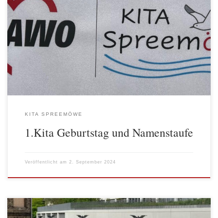
Es ist erstaunlich, wie schnell doch ein Jahr vergehen kann.
Scheinbar erst gestern war die Eröffnung der AWO Kita Alt-
Stralau und nun hatte das Kita Team Alt-Stralau schon zur Feier
des 1. Geburtstags und zur Namenstaufe am 31. August
eingeladen. Und viele Kinder und ihre Familien, Kolleg*innen und
AWO Freund*innen […]
KITA SPREEMÖWE
1.Kita Geburtstag und Namenstaufe
Veröffentlicht am
2. September 2024