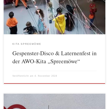
alle Kita-Kinder. Im geschmückten Foyer haben die kleinen
Hexen, Fledermäuse und Monster ausgiebig getanzt. Außerdem
gab es Spiele und einen Streifzug durchs Wohngebiet, auf dem
Süßigkeiten gesammelt und Streiche gespielt wurden. Für das […]
KITA SPREEMÖWE
Gespenster-Disco & Laternenfest in
der AWO-Kita „Spreemöwe“
Veröffentlicht am
4. November 2024