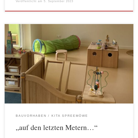
Veröffentlicht am
5. September 2023
Mit großen Schritten ging es in den letzten Tagen endlich nach
langer Zeit in Richtung Eröffnung der neuen Kita auf Alt-Stralau.
In den letzten Woche konnten die ersten neuen Kolleg*innen
begrüßt werden. Gegenseitiges Kennenlernen folgte, die letzten
Vorbereitungen, das Einräumen der Zimmer oder auch das
Probekochen in der nagelneuen Küche […]
BAUVORHABEN
KITA SPREEMÖWE
„auf den letzten Metern…“