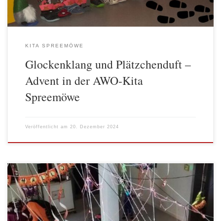
KITA SPREEMÖWE
Glockenklang und Plätzchenduft –
Advent in der AWO-Kita
Spreemöwe
Veröffentlicht am
20. Dezember 2024
Zum Monatswechsel wurde in der AWO-Kita „Spreemöwe“ gleich
zweimal gefeiert. An Halloween gab es eine Gespenster-Disco für