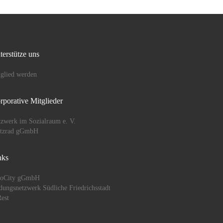
terstütze uns
glied werden
rporative Mitglieder
zwerk im Sozialraum e. V.
ützrad gGmbH
nks
oCity gGmbH
dungsnetzwerk Südliche Friedrichsstadt
est