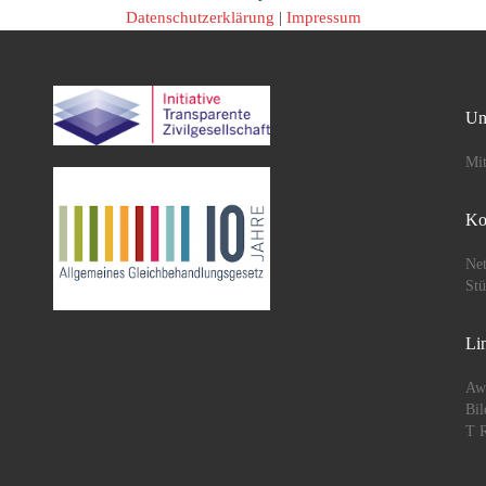
Datenschutzerklärung
|
Impressum
Un
Mit
Ko
Net
St
Li
Aw
Bil
T R