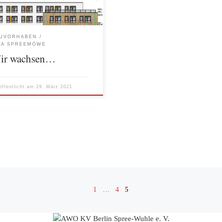
teht eine neue Kita mit Platz für
zu 135 Kindern. Zum Gebäude
rt weiterhin ein Garten, der
falls, entsprechend den
UVORHABEN
rfnissen und Interessen von
TA SPREEMÖWE
ern […]
ir wachsen…
öffentlicht am
29. März 2021
1
…
4
5