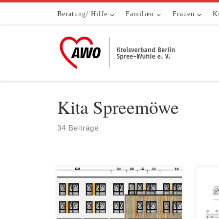
Zum Inhalt springen
Beratung/ Hilfe
Familien
Frauen
K
Kita Spreemöwe
34 Beiträge
Am 8. September 2020 war es endlich
Endl
so weit, nach einer langen Zeit der
erst
Vorbereitung fuhr der erste Bagger
Kita
auf das Grundstück an der
In d