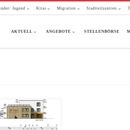
inder/ Jugend
Kitas
Migration
Stadtteilzentren
T
AKTUELL
ANGEBOTE
STELLENBÖRSE
M
ich ist es nun so weit und die
en Bauarbeiten für unsere neue
 auf Alt-Stralau haben begonnen.
er Glasbläserallee 7, 10245 Berlin