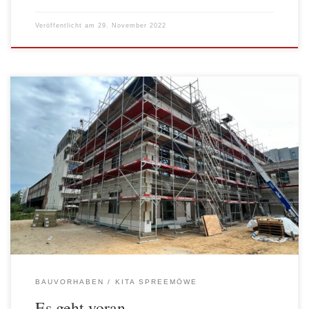
Veröffentlicht am
29. November 2022
… beim Bau unserer neuen Kita in der Glasbläserallee in Alt-
Stralau, das ergab eine Baustellenbesichtigung Mitte Juni.
Interessierte Kolleginnen und Kollegen aus den anderen Kitas der
AWO Spree-Wuhle waren in mehrerer Hinsichten beeindruckt.
Einerseits standen alle unter dem Eindruck von Baulärm und
Gewusel auf einer lebendigen Baustelle und andererseits ist […]
BAUVORHABEN
KITA SPREEMÖWE
Es geht voran