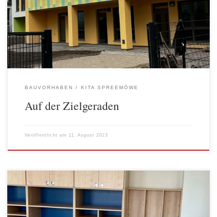
Fußbodenleger legt in den Technikräumen letzte Hand an. Die
Kitaleiterin empfängt den Besuch in ihrem neuen, noch leeren
Büro. Sie sitzt zukünftig direkt am, in warmem Orange
gehaltenen, Eingangsbereich der Kita. Das große […]
BAUVORHABEN
KITA SPREEMÖWE
Auf der Zielgeraden
Veröffentlicht am
11. August 2023
Noch ist die Kita an der Stralauer Halbinsel nicht in Betrieb.