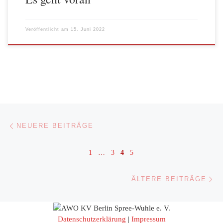
Veröffentlicht am
15. Juni 2022
Beitragsnavigation
Neuere Beiträge
NEUERE BEITRÄGE
1
…
3
4
5
Äl
ÄLTERE BEITRÄGE
Datenschutzerklärung
|
Impressum