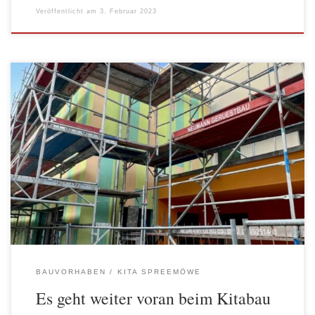
Veröffentlicht am
3. Februar 2023
… zuletzt berichteten wir im Juni über eine Besichtigung beim
Bau unserer neuen Kita in der Glasbläserallee in Alt-Stralau.
Inzwischen fallen die Außengerüste, die farbenfrohe Gestaltung
der Fassade wird sichtbar und eröffnet eine Vorahnung auf das
bunte Leben, das bald hier einziehen wird. Der Innenausbau
schreitet voran und lässt die […]
BAUVORHABEN
KITA SPREEMÖWE
Es geht weiter voran beim Kitabau