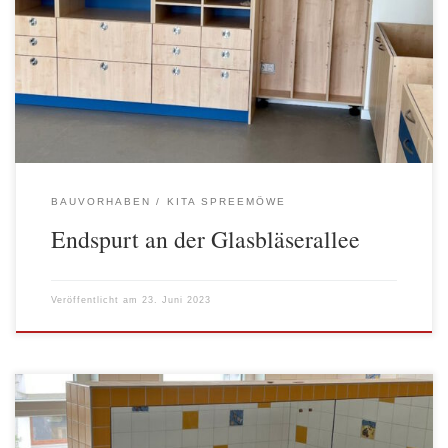
Dafür, dass sich das aber bald ändern kann, wird derzeit letzte
Hand angelegt. Das ist wahrscheinlich der letzte Bericht über den
Baufortschritt auf der Kitabaustelle. Die Fotos zeigen, dass nach
und nach alle Gewerke ihre Siebensachen packen, und Platz […]
BAUVORHABEN
KITA SPREEMÖWE
Endspurt an der Glasbläserallee
Veröffentlicht am
23. Juni 2023