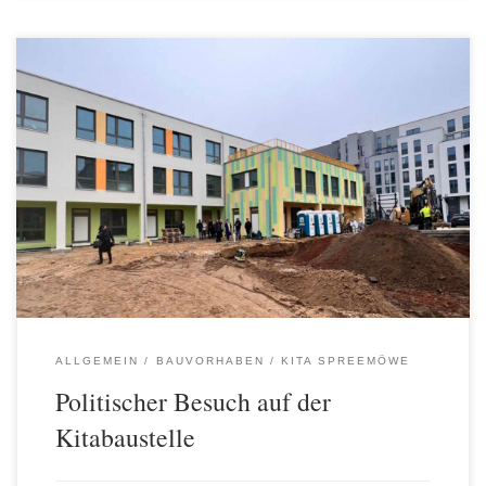
Am 25. Januar besuchte Sven Heinemann, Mitglied des
Abgeordnetenhauses für die SPD aus Friedrichshain gemeinsam
mit Saskia Esken, Mitglied des Bundestages und Parteivorsitzende
der SPD den Neubau unserer Kita an der Glasbläserallee. Hier
entstehen 135 Kitaplätze für Friedrichshain, der Bau soll im
Frühjahr dieses Jahres abgeschlossen werden und die Kita […]
ALLGEMEIN
BAUVORHABEN
KITA SPREEMÖWE
Politischer Besuch auf der
Kitabaustelle