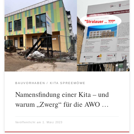
Seit zwei Jahren wird durch die AWO Spree-Wuhle in der
Glasbläserallee 7 eine neue Kita gebaut. Trotz der gegenwärtigen
wirtschaftlichen Bedingungen entstehen hier planmäßig und ohne
größere Verzögerungen 135 dringend benötigte Kitaplätze für
Friedrichshain. Der Bau soll im Frühjahr dieses Jahres
abgeschlossen werden und die Kita wird dann einen wichtigen […]
BAUVORHABEN
KITA SPREEMÖWE
Namensfindung einer Kita – und
warum „Zwerg“ für die AWO …
Veröffentlicht am
1. März 2023