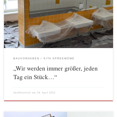
…nicht nur die Kinder werden, wie im bekannten Kinderlied
immer größer und wachsen, nein auch unsere neue Kita nimmt
immer mehr Gestalt an. Wir können es kaum erwarten bis endlich
die ersten Kinder ankommen und alles entdecken können. Die
Malerarbeiten sind abgeschlossen, die Elektrik ist ebenfalls schon
hinter den Wänden […]
BAUVORHABEN
KITA SPREEMÖWE
„Wir werden immer größer, jeden
Tag ein Stück…“
Veröffentlicht am
26. April 2023