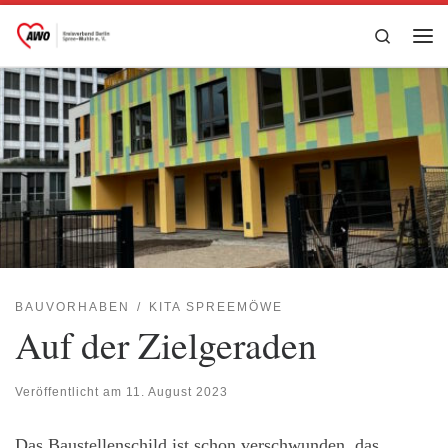
Zum Inhalt springen
Search
Me
BAUVORHABEN
KITA SPREEMÖWE
Auf der Zielgeraden
Veröffentlicht am
11. August 2023
Das Baustellenschild ist schon verschwunden, das